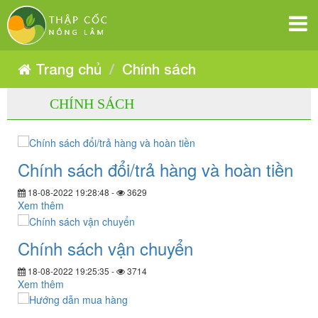
THẬP
THẬP
THẬP
THẬP
THẬP
THẬP
CỐC
CỐC
CỐC
CỐC
NÔNG
NÔNG
CỐC
CỐC
NÔNG
LÂM
LÂM
NÔNG
LÂM
NÔNG
NÔNG
LÂM
Trang chủ
Chính sách
LÂM
LÂM
CHÍNH SÁCH
Chính sách đổi/trả hàng và hoàn tiền
18-08-2022 19:28:48 -
3629
Xem thêm
Chính sách vận chuyển
18-08-2022 19:25:35 -
3714
Xem thêm