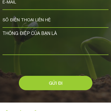
GỬI ĐI