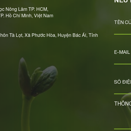
NẾU 
học Nông Lâm TP. HCM,
TP. Hồ Chí Minh, Việt Nam
Thôn Tà Lọt, Xã Phước Hòa, Huyện Bác Ái, Tỉnh