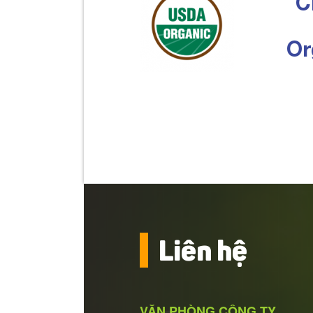
C
Or
Liên hệ
VĂN PHÒNG CÔNG TY