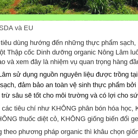
 USDA và EU
tiêu dùng hướng đến những thực phẩm sạch, n
Bột Thập cốc Dinh dưỡng organic Nông Lâm luô
ào và xem đây là nhiệm vụ quan trọng hàng đầ
m sử dụng nguồn nguyên liệu được trồng tại 
n sạch, đảm bảo an toàn vệ sinh thực phẩm bở
trừ sâu sẽ tốt cho môi trường và có lợi cho s
thủ các tiêu chí như KHÔNG phân bón hóa họ
KHÔNG thuốc diệt cỏ, KHÔNG giống biến đổi ge
ng theo phương pháp organic thì khâu chọn giố