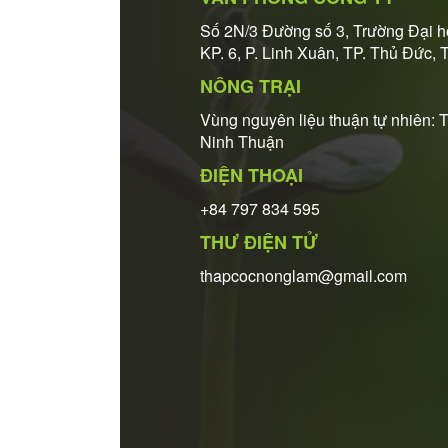
Số 2N/3 Đường số 3, Trường Đại 
KP. 6, P. Linh Xuân, TP. Thủ Đức, 
NÔNG TRẠI
Vùng nguyên liệu thuận tự nhiên: 
Ninh Thuận
ĐIỆN THOẠI
+84 797 834 595
THƯ ĐIỆN TỬ
thapcocnonglam@gmail.com