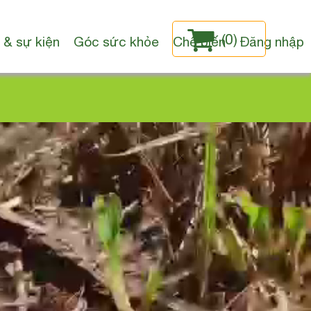
(
0
)
 & sự kiện
Góc sức khỏe
Chế biến
Đăng nhập