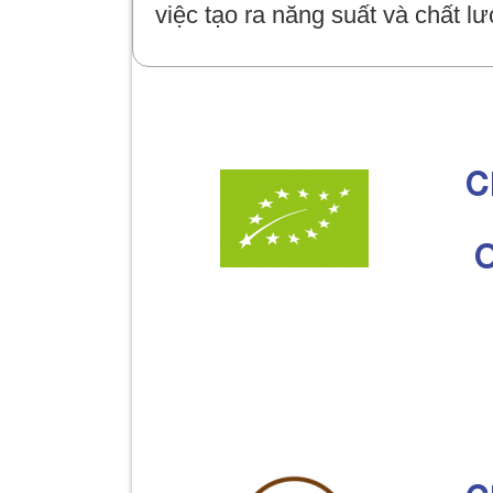
việc tạo ra năng suất và chất
C
O