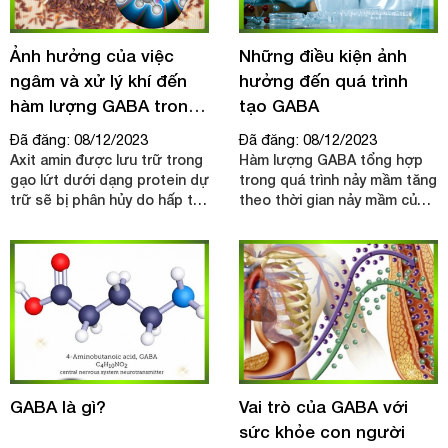
Ảnh hưởng của việc
Những điều kiện ảnh
ngâm và xử lý khí đến
hưởng đến quá trình
hàm lượng GABA trong
tạo GABA
gạo lứt
Đã đăng: 08/12/2023
Đã đăng: 08/12/2023
Axit amin được lưu trữ trong
Hàm lượng GABA tổng hợp
gạo lứt dưới dạng protein dự
trong quá trình nảy mầm tăng
trữ sẽ bị phân hủy do hấp thụ
theo thời gian nảy mầm của
nước, chuyển thành amit có
hạt. Kết quả của quá trình
thể vận chuyển và cung cấp
này là do hàm lượng acid
cho các bộ phận đang phát
glutamic giảm trong quá trình
triển của cây lúa (Lea,
nảy mầm, quá trình ngâm hạt
Robinson, & Stewart, 1990).
làm hạt hút nước đã kích
Do đó, khi hấp thụ nước,
hoạt enzyme nội sinh GAD
glutamate decarboxylase
phân cắt gốc carbonyl của
(GAD) được kích hoạt và axit
acid glutamic thành GABA.
glutamic được chuyển thành
GABA.
GABA là gì?
Vai trò của GABA với
sức khỏe con người