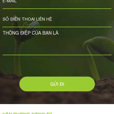
GỬI ĐI