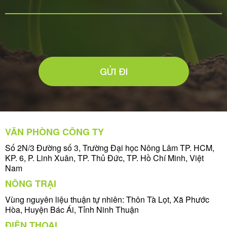
GỬI ĐI
VĂN PHÒNG CÔNG TY
Số 2N/3 Đường số 3, Trường Đại học Nông Lâm TP. HCM,
KP. 6, P. Linh Xuân, TP. Thủ Đức, TP. Hồ Chí Minh, Việt
Nam
NÔNG TRẠI
Vùng nguyên liệu thuận tự nhiên: Thôn Tà Lọt, Xã Phước
Hòa, Huyện Bác Ái, Tỉnh Ninh Thuận
ĐIỆN THOẠI