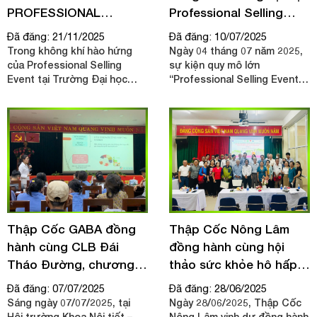
PROFESSIONAL
Professional Selling
SELLING EVENT –
Event – FPT TP.HCM
Đã đăng: 21/11/2025
Đã đăng: 10/07/2025
TRƯỜNG ĐẠI HỌC FPT
Trong không khí hào hứng
Ngày 04 tháng 07 năm 2025,
của Professional Selling
sự kiện quy mô lớn
Event tại Trường Đại học
“Professional Selling Event”
FPT, Thập Cốc Nông Lâm đã
do Bộ môn Quản trị Kinh
góp mặt như một doanh
doanh – Trường Đại học FPT
nghiệp đồng hành, mang đến
TP. HCM tổ chức đã diễn ra
không chỉ sản phẩm mà còn
sôi nổi, quy tụ hơn 3.000 sinh
giá trị thực tiễn cho sinh viên
viên, 35+ quầy hàng, 33+
– đúng tinh thần “Nhà trường
thương hiệu và sự góp mặt
– Doanh nghiệp – Thực tiễn”.
của những diễn giả truyền
cảm hứng. Sự kiện không chỉ
là nơi sinh viên áp dụng kiến
thức vào thực tế, rèn luyện
Thập Cốc GABA đồng
Thập Cốc Nông Lâm
kỹ năng bán hàng chuyên
hành cùng CLB Đái
đồng hành cùng hội
nghiệp, mà còn là cầu nối
Tháo Đường, chương
thảo sức khỏe hô hấp
bền chặt giữa doanh nghiệp
– sinh viên. Qua đó, góp phần
trình Quý 3 tại bệnh viện
tại bệnh viện Lê Văn
Đã đăng: 07/07/2025
Đã đăng: 28/06/2025
nâng cao năng lực cạnh tranh
ĐKKV Thủ Đức
Thịnh
Sáng ngày 07/07/2025, tại
Ngày 28/06/2025, Thập Cốc
và tư duy kinh doanh thực
Hội trường Khoa Nội tiết –
Nông Lâm vinh dự đồng hành