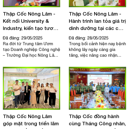
thân, đồng thời có sự tham
gia chuyên môn của đội ngũ
Thập Cốc Nông Lâm -
Thập Cốc Nông Lâm -
bác sĩ, điều dưỡng giàu kinh
Kết nối University &
Hành trình lan tỏa giá trị
nghiệm.
Industry, kiến tạo tương
dinh dưỡng tại các cơ
lai
sở y tế
Đã đăng: 29/05/2025
Đã đăng: 28/05/2025
Ra đời từ Trung tâm Ươm
Trong bối cảnh hiện nay bệnh
tạo Doanh nghiệp Công nghệ
không lây ngày càng gia
– Trường Đại học Nông Lâm
tăng, việc nâng cao nhận
TP.HCM, Thập Cốc Nông
thức về dinh dưỡng và lối
Lâm định vị sứ mệnh kết nối
sống lành mạnh trở nên cấp
chặt chẽ giữa giáo dục –
thiết hơn bao giờ hết. Hiểu
nghiên cứu – thực tiễn sản
được điều đó, Thập Cốc
xuất. Với nền tảng học thuật
Nông Lâm đã tích cực đồng
vững chắc, doanh nghiệp vừa
hành cùng các cơ sở y tế,
phát triển sản phẩm nông
mang đến những giải pháp
sản chất lượng, vừa xây
dinh dưỡng thiết thực cho
dựng môi trường trải nghiệm
cộng đồng.
thực tiễn cho sinh viên, góp
Thập Cốc Nông Lâm
Thập Cốc đồng hành
phần hình thành nguồn nhân
góp mặt trong triển lãm
cùng Tháng Công nhân,
lực vừa có tri thức, vừa