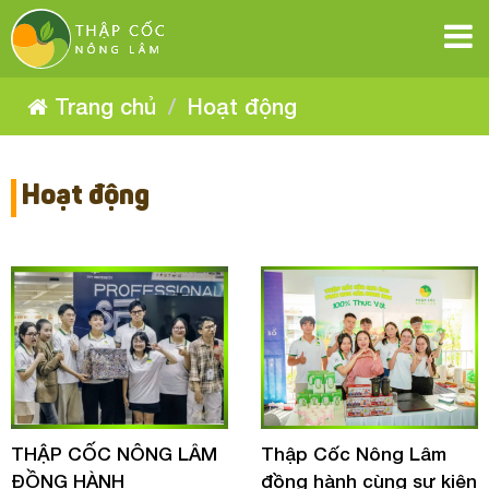
THẬP
THẬP
THẬP
THẬP
THẬP
THẬP
CỐC
CỐC
CỐC
CỐC
NÔNG
NÔNG
CỐC
CỐC
NÔNG
LÂM
LÂM
NÔNG
LÂM
NÔNG
NÔNG
LÂM
Trang chủ
Hoạt động
LÂM
LÂM
Hoạt động
THẬP CỐC NÔNG LÂM
Thập Cốc Nông Lâm
ĐỒNG HÀNH
đồng hành cùng sự kiện