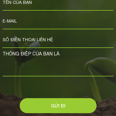
GỬI ĐI