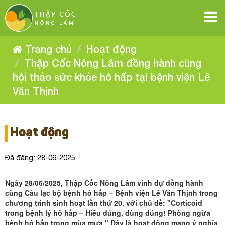
Thập
Thập
Thập
Thập
Thập
Thập
Cốc
Cốc
Cốc
Cốc
Nông
Nông
Cốc
Cốc
Nông
Lâm
Lâm
Nông
đồng
Lâm
đồng
Nông
hành
Nông
đồng
hành
Lâm
cùng
Trang chủ
Hoạt động
cùng
hội
hành
Lâm
đồng
hội
thảo
cùng
Lâm
Thập Cốc Nông Lâm đồng hành cùng
sức
thảo
hành
đồng
khỏe
hội
sức
hô
hội thảo sức khỏe hô hấp tại bệnh viện Lê
khỏe
thảo
đồng
cùng
hấp
hành
hô
sức
tại
Văn Thịnh
hội
hấp
bệnh
khỏe
hành
tại
cùng
viện
thảo
hô
Lê
bệnh
Văn
viện
hấp
hội
cùng
sức
Thịnh
Lê
tại
Văn
Hoạt động
khỏe
thảo
bệnh
hội
Thịnh
hô
viện
sức
Lê
Đã đăng: 28-06-2025
thảo
hấp
Văn
khỏe
tại
Thịnh
sức
Ngày 28/06/2025, Thập Cốc Nông Lâm vinh dự đồng hành
hô
bệnh
cùng Câu lạc bộ bệnh hô hấp – Bệnh viện Lê Văn Thịnh trong
khỏe
viện
hấp
chương trình sinh hoạt lần thứ 20, với chủ đề: "Corticoid
Lê
trong bệnh lý hô hấp – Hiểu đúng, dùng đúng! Phòng ngừa
tại
bệnh hô hấp trong mùa mưa." Đây là hoạt động mang ý nghĩa