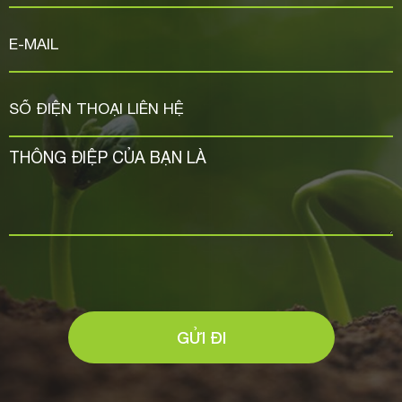
GỬI ĐI