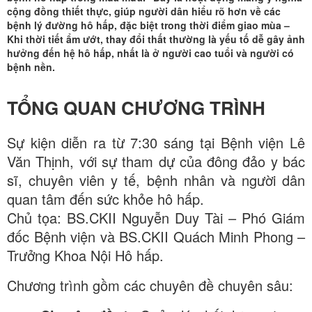
hô
Văn
cộng đồng thiết thực, giúp người dân hiểu rõ hơn về các
bệnh
hấp
Thịnh
bệnh lý đường hô hấp, đặc biệt trong thời điểm giao mùa –
viện
Khi thời tiết ẩm ướt, thay đổi thất thường là yếu tố dễ gây ảnh
tại
hưởng đến hệ hô hấp, nhất là ở người cao tuổi và người có
Lê
bệnh nền.
bệnh
Văn
viện
TỔNG QUAN CHƯƠNG TRÌNH
Thịnh
Lê
Sự kiện diễn ra từ 7:30 sáng tại
Bệnh viện Lê
Văn
Văn Thịnh
, với sự tham dự của đông đảo y bác
sĩ, chuyên viên y tế, bệnh nhân và người dân
Thịnh
quan tâm đến sức khỏe hô hấp.
Chủ tọa
: BS.CKII Nguyễn Duy Tài – Phó Giám
đốc Bệnh viện và BS.CKII Quách Minh Phong –
Trưởng Khoa Nội Hô hấp.
Chương trình gồm các chuyên đề chuyên sâu: