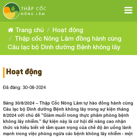
Thập
Thập
Thập
Thập
Thập
Thập
cốc
cốc
cốc
cốc
Nông
Nông
cốc
cốc
Nông
Lâm
Lâm
Nông
đồng
Lâm
đồng
Nông
hành
Nông
đồng
hành
Lâm
cùng
Trang chủ
Hoạt động
cùng
Câu
hành
Lâm
đồng
Câu
lạc
cùng
Lâm
Thập cốc Nông Lâm đồng hành cùng
bộ
lạc
hành
đồng
Dinh
Câu
bộ
dưỡng
Câu lạc bộ Dinh dưỡng Bệnh không lây
Dinh
lạc
đồng
cùng
Bệnh
hành
dưỡng
bộ
không
Câu
Bệnh
lây
Dinh
hành
không
cùng
lạc
dưỡng
lây
Bệnh
Hoạt động
Câu
cùng
bộ
không
Dinh
lạc
lây
Câu
Đã đăng: 30-08-2024
dưỡng
bộ
lạc
Bệnh
Dinh
Sáng 30/8/2024 – Thập Cốc Nông Lâm tự hào đồng hành cùng
không
bộ
Câu lạc bộ Dinh dưỡng Bệnh không lây trong sự kiện tháng
dưỡng
lây
8/2024 với chủ đề "Giảm muối trong thực phẩm phòng bệnh
Dinh
không lây nhiễm." Sự kiện này là cơ hội để nâng cao nhận
Bệnh
thức và hiểu biết về tầm quan trọng của chế độ ăn uống lành
không
mạnh trong việc phòng ngừa các bệnh không lây nhiễm - một