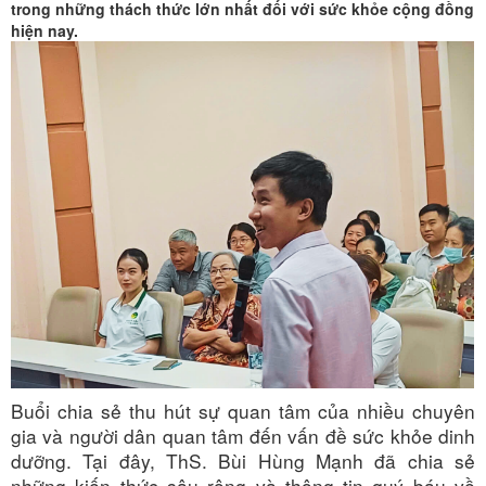
dưỡng
trong những thách thức lớn nhất đối với sức khỏe cộng đồng
lây
Bệnh
hiện nay.
không
lây
Buổi chia sẻ thu hút sự quan tâm của nhiều chuyên
gia và người dân quan tâm đến vấn đề sức khỏe dinh
dưỡng. Tại đây, ThS. Bùi Hùng Mạnh đã chia sẻ
những kiến thức sâu rộng và thông tin quý báu về