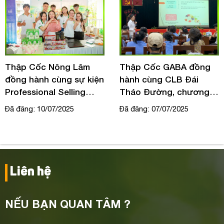
Thập Cốc Nông Lâm
Thập Cốc GABA đồng
đồng hành cùng sự kiện
hành cùng CLB Đái
Professional Selling
Tháo Đường, chương
Event – FPT TP.HCM
trình Quý 3 tại bệnh viện
Đã đăng: 10/07/2025
Đã đăng: 07/07/2025
ĐKKV Thủ Đức
Liên hệ
NẾU BẠN QUAN TÂM ?