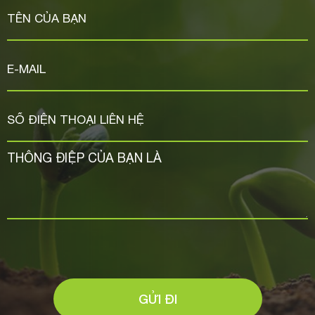
GỬI ĐI