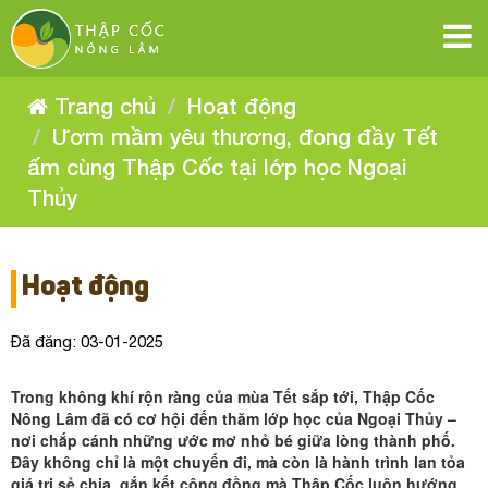
Ươm
Ươm
Ươm
Ươm
Ươm
Ươm
mầm
mầm
mầm
mầm
yêu
yêu
mầm
mầm
yêu
thương,
thương,
yêu
đong
thương,
đong
yêu
đầy
yêu
đong
đầy
thương,
Tết
Trang chủ
Hoạt động
Tết
ấm
đầy
thương,
đong
ấm
cùng
Tết
thương,
Ươm mầm yêu thương, đong đầy Tết
Thập
cùng
đầy
đong
Cốc
ấm
Thập
tại
ấm cùng Thập Cốc tại lớp học Ngoại
Cốc
cùng
đong
Tết
lớp
đầy
tại
Thập
học
Thủy
ấm
lớp
Ngoại
Cốc
đầy
học
Tết
Thủy
cùng
tại
Ngoại
Thủy
lớp
ấm
Tết
Thập
học
Hoạt động
Cốc
cùng
Ngoại
ấm
tại
Thủy
Thập
Đã đăng: 03-01-2025
cùng
lớp
Cốc
học
Thập
Trong không khí rộn ràng của mùa Tết sắp tới, Thập Cốc
tại
Ngoại
Nông Lâm đã có cơ hội đến thăm lớp học của Ngoại Thủy –
Cốc
Thủy
lớp
nơi chắp cánh những ước mơ nhỏ bé giữa lòng thành phố.
Đây không chỉ là một chuyến đi, mà còn là hành trình lan tỏa
học
giá trị sẻ chia, gắn kết cộng đồng mà Thập Cốc luôn hướng