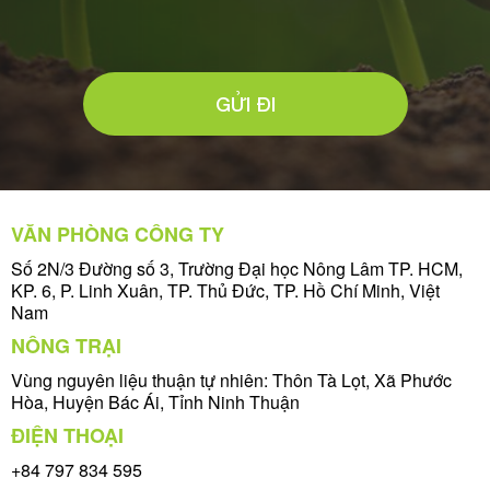
GỬI ĐI
VĂN PHÒNG CÔNG TY
Số 2N/3 Đường số 3, Trường Đại học Nông Lâm TP. HCM,
KP. 6, P. Linh Xuân, TP. Thủ Đức, TP. Hồ Chí Minh, Việt
Nam
NÔNG TRẠI
Vùng nguyên liệu thuận tự nhiên: Thôn Tà Lọt, Xã Phước
Hòa, Huyện Bác Ái, Tỉnh Ninh Thuận
ĐIỆN THOẠI
+84 797 834 595