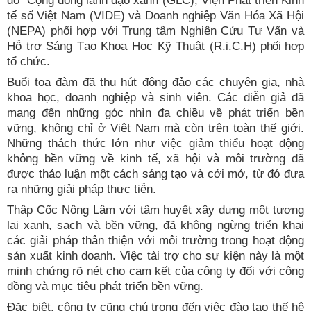
do “Cộng đồng lãnh đạo xanh”(GLC), Viện Phát triển Kinh
tế số Việt Nam (VIDE) và Doanh nghiệp Văn Hóa Xã Hội
(NEPA) phối hợp với Trung tâm Nghiên Cứu Tư Vấn và
Hỗ trợ Sáng Tạo Khoa Học Kỹ Thuật (R.i.C.H)
phối hợp
tổ chức.
Buổi tọa đàm đã thu hút đông đảo các chuyên gia, nhà
khoa học, doanh nghiệp và sinh viên. Các diễn giả đã
mang đến những góc nhìn đa chiều về phát triển bền
vững, không chỉ ở Việt Nam mà còn trên toàn thế giới.
Những thách thức lớn như việc giảm thiểu hoạt động
không bền vững về kinh tế, xã hội và môi trường đã
được thảo luận một cách sáng tạo và cởi mở, từ đó đưa
ra những giải pháp thực tiễn.
Thập Cốc Nông Lâm với tâm huyết xây dựng một tương
lai xanh, sạch và bền vững, đã không ngừng triển khai
các giải pháp thân thiện với môi trường trong hoạt động
sản xuất kinh doanh. Việc tài trợ cho sự kiện này là một
minh chứng rõ nét cho cam kết của công ty đối với cộng
đồng và mục tiêu phát triển bền vững.
Đặc biệt, công ty cũng chú trọng đến việc đào tạo thế hệ