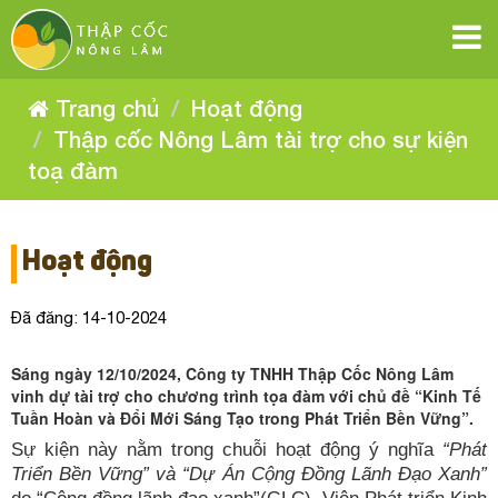
Thập
Thập
Thập
Thập
Thập
Thập
cốc
cốc
cốc
cốc
Nông
Nông
cốc
cốc
Nông
Lâm
Lâm
Nông
tài
Lâm
tài
Nông
trợ
Nông
tài
trợ
Lâm
cho
Trang chủ
Hoạt động
cho
sự
trợ
Lâm
tài
sự
kiện
cho
Lâm
Thập cốc Nông Lâm tài trợ cho sự kiện
toạ
kiện
trợ
tài
đàm
sự
toạ
toạ đàm
đàm
kiện
tài
cho
trợ
toạ
sự
đàm
trợ
cho
kiện
Hoạt động
sự
cho
toạ
đàm
kiện
sự
Đã đăng: 14-10-2024
toạ
kiện
đàm
Sáng ngày 12/10/2024, Công ty TNHH Thập Cốc Nông Lâm
toạ
vinh dự tài trợ cho chương trình tọa đàm với chủ đề “Kinh Tế
Tuần Hoàn và Đổi Mới Sáng Tạo trong Phát Triển Bền Vững”.
đàm
Sự kiện này nằm trong chuỗi hoạt động ý nghĩa
“Phát
Triển Bền Vững” và “Dự Án Cộng Đồng Lãnh Đạo Xanh”