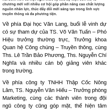
công
học
chương mới với nhiều cơ hội góp phần nâng cao chất lượng
Truyền
chúng
Văn
nguồn nhân lực, thúc đẩy đổi mới sáng tạo trong lĩnh vực
Lang
thông,
truyền thông và đa phương tiện.
-
Đại
Về phía Đại học Văn Lang, buổi lễ vinh dự
Truyền
học
có sự tham dự của TS. Võ Văn Tuấn – Phó
thông,
Văn
Hiệu trưởng thường trực, Trưởng khoa
Đại
Lang
Quan hệ Công chúng – Truyền thông, cùng
học
Ths. Lê Trần Bảo Phương, Ths. Nguyễn Chí
Nghĩa và nhiều cán bộ giảng viên khác
Văn
trong trường.
Lang
Về phía công ty TNHH Thập Cốc Nông
Lâm, TS. Nguyễn Văn Hiếu – Trưởng phòng
Marketing, cùng các thành viên trong đội
ngũ công ty cũng góp mặt, thể hiện tâm