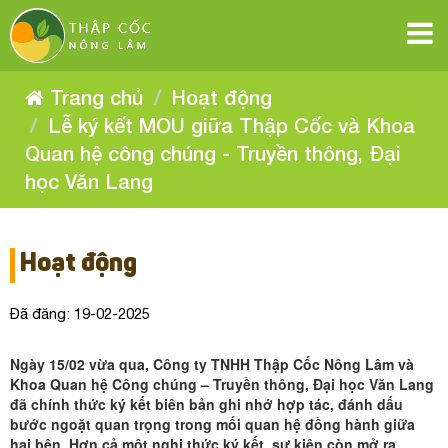
Lễ
Lễ
Lễ
Lễ
Lễ
Lễ
ký
ký
ký
ký
kết
kết
ký
ký
kết
MOU
MOU
kết
giữa
MOU
giữa
kết
Thập
kết
giữa
Thập
MOU
Cốc
Trang chủ
Hoạt động
Cốc
và
Thập
MOU
giữa
và
Khoa
Cốc
MOU
Lễ ký kết MOU giữa Thập Cốc và Khoa
Quan
Khoa
Thập
giữa
hệ
và
Quan
công
Quan hệ công chúng - Truyền thông, Đại
hệ
Khoa
giữa
Cốc
chúng
Thập
công
Quan
-
học Văn Lang
và
chúng
Truyền
hệ
Thập
-
Cốc
thông,
Khoa
công
Đại
Truyền
học
thông,
chúng
và
Cốc
Quan
Văn
Đại
-
Lang
học
Hoạt động
hệ
Khoa
Truyền
và
Văn
công
thông,
Lang
Quan
Đại
Đã đăng: 19-02-2025
Khoa
chúng
học
hệ
-
Văn
Quan
Ngày 15/02 vừa qua, Công ty TNHH Thập Cốc Nông Lâm và
Lang
công
Truyền
Khoa Quan hệ Công chúng – Truyền thông, Đại học Văn Lang
hệ
thông,
chúng
đã chính thức ký kết biên bản ghi nhớ hợp tác, đánh dấu
Đại
bước ngoặt quan trọng trong mối quan hệ đồng hành giữa
-
hai bên. Hơn cả một nghi thức ký kết, sự kiện còn mở ra