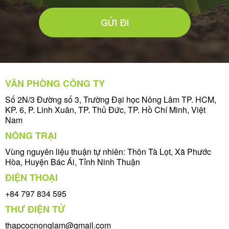
GỬI ĐI
VĂN PHÒNG CÔNG TY
Số 2N/3 Đường số 3, Trường Đại học Nông Lâm TP. HCM,
KP. 6, P. Linh Xuân, TP. Thủ Đức, TP. Hồ Chí Minh, Việt
Nam
NÔNG TRẠI
Vùng nguyên liệu thuận tự nhiên: Thôn Tà Lọt, Xã Phước
Hòa, Huyện Bác Ái, Tỉnh Ninh Thuận
ĐIỆN THOẠI
+84 797 834 595
THƯ ĐIỆN TỬ
thapcocnonglam@gmail.com