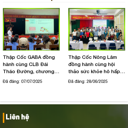
Thập Cốc GABA đồng
Thập Cốc Nông Lâm
hành cùng CLB Đái
đồng hành cùng hội
Tháo Đường, chương
thảo sức khỏe hô hấp
trình Quý 3 tại bệnh viện
tại bệnh viện Lê Văn
Đã đăng: 07/07/2025
Đã đăng: 28/06/2025
ĐKKV Thủ Đức
Thịnh
Liên hệ