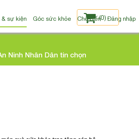
(
0
)
 & sự kiện
Góc sức khỏe
Chế biến
Đăng nhập
n Ninh Nhân Dân tin chọn