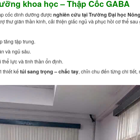
 dưỡng khoa học – Thập Cốc GABA
ập cốc dinh dưỡng được
nghiên cứu tại Trường Đại học Nô
rợ thư giãn thần kinh, cải thiện giấc ngủ và phục hồi cơ thể sau
úp tăng tập trung.
iãn và ngủ sâu.
 thể lực và tinh thần ổn định.
 thiết kế
túi sang trọng – chắc tay
, chỉn chu đến từng chi tiết