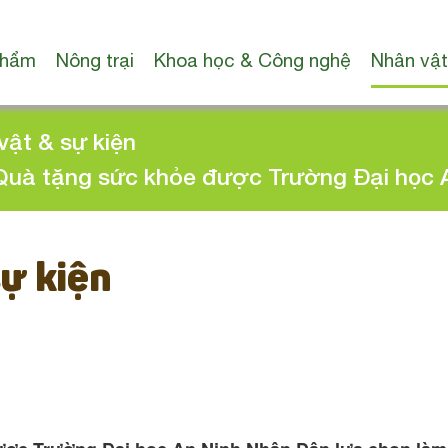
phẩm
Nông trại
Khoa học & Công nghệ
Nhân vật
vật & sự kiện
uà tặng sức khỏe được Trường Đại học A
sự kiện