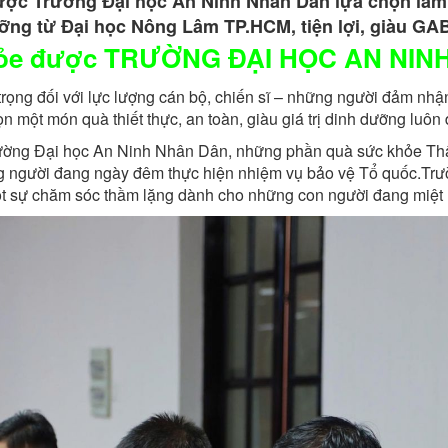
ợc Trường Đại học An Ninh Nhân Dân lựa chọn làm 
ưỡng từ Đại học Nông Lâm TP.HCM, tiện lợi, giàu GABA
hỏe được TRƯỜNG ĐẠI HỌC AN NINH
rọng đối với lực lượng cán bộ, chiến sĩ – những người đảm nhận t
ọn một món quà thiết thực, an toàn, giàu giá trị dinh dưỡng luô
 Trường Đại học An Ninh Nhân Dân, những phần quà sức khỏe T
ững người đang ngày đêm thực hiện nhiệm vụ bảo vệ Tổ quốc.T
một sự chăm sóc thầm lặng dành cho những con người đang miệt