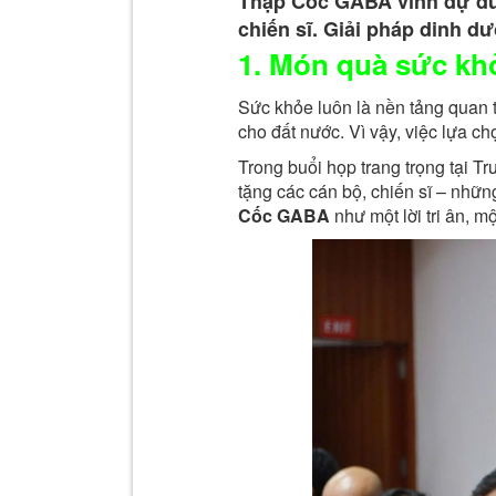
học
Thập Cốc GABA vinh dự đư
chọn
Nhân
chiến sĩ. Giải pháp dinh d
An
1. Món quà sức k
Dân
Ninh
tin
Sức khỏe luôn là nền tảng quan t
Nhân
cho đất nước. Vì vậy, việc lựa ch
chọn
Dân
Trong buổi họp trang trọng tại
tặng các cán bộ, chiến sĩ – nh
tin
Cốc GABA
như một lời tri ân, 
chọn