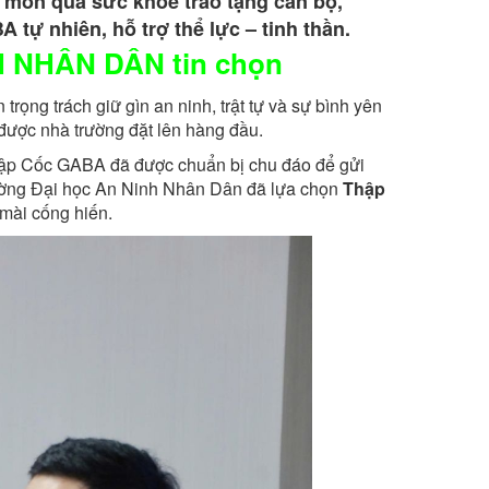
món quà sức khỏe trao tặng cán bộ,
 tự nhiên, hỗ trợ thể lực – tinh thần.
 NHÂN DÂN tin chọn
rọng trách giữ gìn an ninh, trật tự và sự bình yên
n được nhà trường đặt lên hàng đầu.
hập Cốc GABA đã được chuẩn bị chu đáo để gửi
rường Đại học An Ninh Nhân Dân đã lựa chọn
Thập
 mài cống hiến.