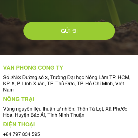
GỬI ĐI
VĂN PHÒNG CÔNG TY
Số 2N/3 Đường số 3, Trường Đại học Nông Lâm TP. HCM,
KP. 6, P. Linh Xuân, TP. Thủ Đức, TP. Hồ Chí Minh, Việt
Nam
NÔNG TRẠI
Vùng nguyên liệu thuận tự nhiên: Thôn Tà Lọt, Xã Phước
Hòa, Huyện Bác Ái, Tỉnh Ninh Thuận
ĐIỆN THOẠI
+84 797 834 595