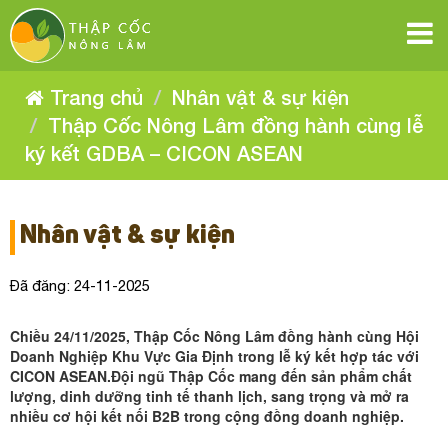
Thập
Thập
Thập
Thập
Thập
Thập
Cốc
Cốc
Cốc
Cốc
Nông
Nông
Cốc
Cốc
Nông
Lâm
Lâm
Nông
đồng
Lâm
đồng
Nông
hành
Nông
đồng
hành
Lâm
cùng
Trang chủ
Nhân vật & sự kiện
cùng
lễ
hành
Lâm
đồng
lễ
ký
cùng
Lâm
Thập Cốc Nông Lâm đồng hành cùng lễ
kết
ký
hành
đồng
GDBA
lễ
kết
–
ký kết GDBA – CICON ASEAN
GDBA
ký
đồng
cùng
CICON
hành
–
kết
ASEAN
lễ
CICON
GDBA
hành
ASEAN
cùng
ký
–
CICON
Nhân vật & sự kiện
lễ
cùng
kết
ASEAN
GDBA
ký
lễ
Đã đăng: 24-11-2025
–
kết
ký
CICON
GDBA
Chiều 24/11/2025, Thập Cốc Nông Lâm đồng hành cùng Hội
ASEAN
kết
Doanh Nghiệp Khu Vực Gia Định trong lễ ký kết hợp tác với
–
CICON ASEAN.Đội ngũ Thập Cốc mang đến sản phẩm chất
GDBA
lượng, dinh dưỡng tinh tế thanh lịch, sang trọng và mở ra
CICON
nhiều cơ hội kết nối B2B trong cộng đồng doanh nghiệp.
ASEAN