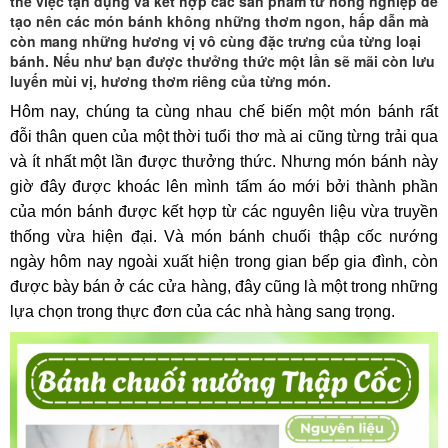
thế việc tận dụng và kết hợp các sản phẩm từ nông nghiệp để
tạo nên các món bánh không những thơm ngon, hấp dẫn mà
còn mang những hương vị vô cùng đặc trưng của từng loại
bánh. Nếu như bạn được thưởng thức một lần sẽ mãi còn lưu
luyến mùi vị, hương thơm riêng của từng món.
Hôm nay, chúng ta cùng nhau chế biến một món bánh rất
đỗi thân quen của một thời tuổi thơ mà ai cũng từng trải qua
và ít nhất một lần được thưởng thức. Nhưng món bánh này
giờ đây được khoác lên mình tấm áo mới bởi thành phần
của món bánh được kết hợp từ các nguyên liệu vừa truyền
thống vừa hiện đại. Và món bánh
chuối
thập cốc nướng
ngày hôm nay ngoài xuất hiện trong gian bếp gia đình, còn
được bày bán ở các cửa hàng, đây cũng là một trong những
lựa chọn trong thực đơn của các nhà hàng sang trọng.