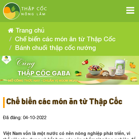
Bánh
Bánh
Bánh
Bánh
Bánh
Bánh
chuối
chuối
chuối
chuối
thập
thập
chuối
chuối
thập
cốc
cốc
thập
nướng
cốc
nướng
thập
thập
nướng
cốc
Trang chủ
cốc
nướng
cốc
Chế biến các món ăn từ Thập Cốc
nướng
Bánh chuối thập cốc nướng
nướng
Chế biến các món ăn từ Thập Cốc
Đã đăng: 04-10-2022
Việt Nam vốn là một nước có nền nông nghiệp phát triển, vì