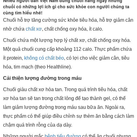
Nhiều người dân Việt Nam dùng chuối hằng ngày nhưng
chuối có những lợi ích gì cho sức khỏe con người chúng ta
cùng tìm hiểu nhé!
Chuối hỗ trợ tăng cường sức khỏe tiêu hóa, hỗ trợ giảm cân
nhờ chứa
chất xơ
, chất chống oxy hóa, ít calo.
Chuối chứa một lượng hợp lý chất xơ, chất chống oxy hóa.
Một quả chuối cung cấp khoảng 112 calo. Thực phẩm chứa
ít protein,
không có chất béo
, có lợi cho việc giảm cân, tiêu
hóa, tim mạch (theo Healthline).
Cải thiện lượng đường trong máu
Chuối giàu chất xơ hòa tan. Trong quá trình tiêu hóa, chất
xơ hòa tan sẽ tan trong chất lỏng để tạo thành gel, có thể
làm giảm lượng đường trong máu sau bữa ăn. Ngoài ra,
thực phẩm có thể giúp điều chỉnh sự thèm ăn bằng cách làm
chậm quá trình rỗng của dạ dày.
Những người mắc
bệnh tiểu đường
có thể ăn chuối nhưng