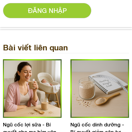
ĐĂNG NHẬP
Bài viết liên quan
Ngũ cốc lợi sữa - Bí
Ngũ cốc dinh dưỡng -
quyết cho mẹ bỉm yên
Bí quyết giảm cân tự