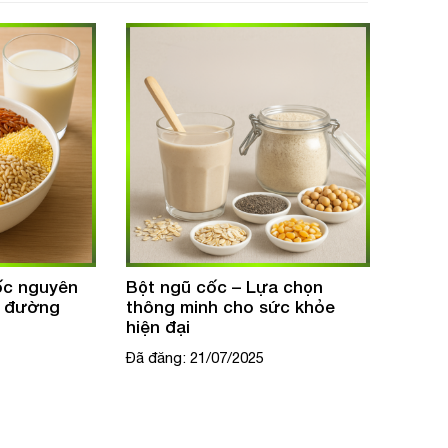
a chọn
Ngũ cốc – Lựa chọn vàng
Bột D
ức khỏe
cho sức khỏe mẹ bầu
Nông 
Cho N
Đã đăng: 18/07/2025
Đã đăn