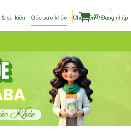
(
0
)
 & sự kiện
Góc sức khỏe
Chế biến
Đăng nhập