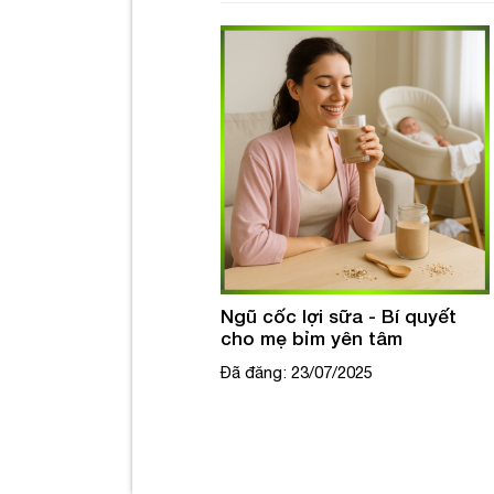
lợi sữa - Bí quyết
Ngũ cốc dinh dưỡng - Bí
ỉm yên tâm
quyết giảm cân tự nhiên
3/07/2025
Đã đăng: 22/07/2025