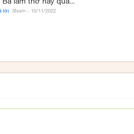
 Ba làm thơ hay quá...
 lời
3Nam - 10/11/2022