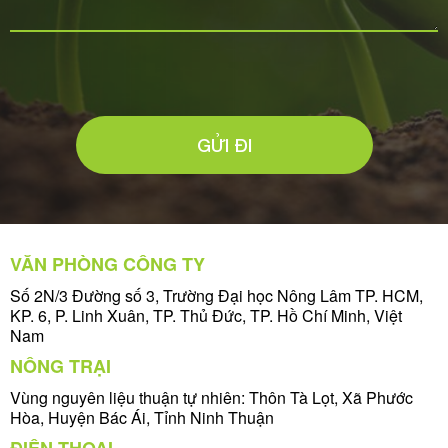
GỬI ĐI
VĂN PHÒNG CÔNG TY
Số 2N/3 Đường số 3, Trường Đại học Nông Lâm TP. HCM,
KP. 6, P. Linh Xuân, TP. Thủ Đức, TP. Hồ Chí Minh, Việt
Nam
NÔNG TRẠI
Vùng nguyên liệu thuận tự nhiên: Thôn Tà Lọt, Xã Phước
Hòa, Huyện Bác Ái, Tỉnh Ninh Thuận