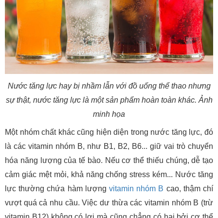
Nước tăng lực hay bị nhầm lẫn với đồ uống thể thao nhưng
sự thật, nước tăng lực là một sản phẩm hoàn toàn khác. Ảnh
minh họa
Một nhóm chất khác cũng hiện diện trong nước tăng lực, đó
là các vitamin nhóm B, như B1, B2, B6... giữ vai trò chuyển
hóa năng lượng của tế bào. Nếu cơ thể thiếu chúng, dễ tạo
cảm giác mệt mỏi, khả năng chống stress kém... Nước tăng
lực thường chứa hàm lượng
vitamin nhóm B
cao, thậm chí
vượt quá cả nhu cầu. Việc dư thừa các vitamin nhóm B (trừ
vitamin B12) không có lợi mà cũng chẳng có hại bởi cơ thể