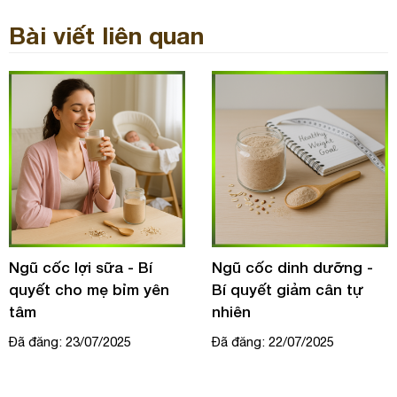
Bài viết liên quan
Bí
Ngũ cốc dinh dưỡng -
Lợi ích của ngũ 
 yên
Bí quyết giảm cân tự
nguyên hạt với 
nhiên
tiểu đường
Đã đăng: 22/07/2025
Đã đăng: 22/07/202