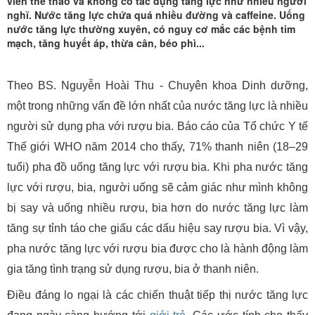
sức
viên thể thao và không có tác dụng tăng lực như nhiều người
nghĩ. Nước tăng lực chứa quá nhiều đường và caffeine. Uống
khỏe
nước tăng lực thường xuyên, có nguy cơ mắc các bệnh tim
mạch, tăng huyết áp, thừa cân, béo phì...
Theo BS. Nguyễn Hoài Thu - Chuyên khoa Dinh dưỡng,
một trong những vấn đề lớn nhất của nước tăng lực là nhiều
người sử dụng pha với rượu bia. Báo cáo của Tổ chức Y tế
Thế giới WHO năm 2014 cho thấy, 71% thanh niên (18–29
tuổi) pha đồ uống tăng lực với rượu bia. Khi pha nước tăng
lực với rượu, bia, người uống sẽ cảm giác như mình không
bị say và uống nhiều rượu, bia hơn do nước tăng lực làm
tăng sự tỉnh táo che giấu các dấu hiệu say rượu bia. Vì vậy,
pha nước tăng lực với rượu bia được cho là hành động làm
gia tăng tình trạng sử dụng rượu, bia ở thanh niên.
Điều đáng lo ngại là các chiến thuật tiếp thị nước tăng lực