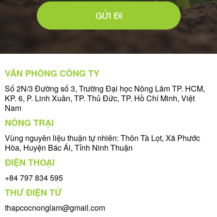
GỬI ĐI
VĂN PHÒNG CÔNG TY
Số 2N/3 Đường số 3, Trường Đại học Nông Lâm TP. HCM,
KP. 6, P. Linh Xuân, TP. Thủ Đức, TP. Hồ Chí Minh, Việt
Nam
NÔNG TRẠI
Vùng nguyên liệu thuận tự nhiên: Thôn Tà Lọt, Xã Phước
Hòa, Huyện Bác Ái, Tỉnh Ninh Thuận
ĐIỆN THOẠI
+84 797 834 595
THƯ ĐIỆN TỬ
thapcocnonglam@gmail.com