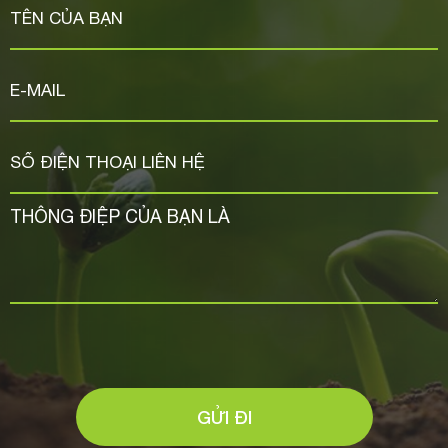
GỬI ĐI