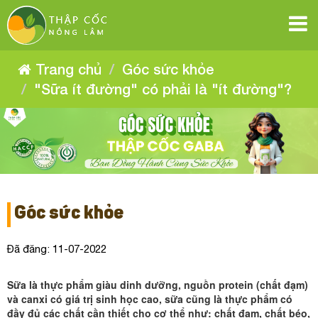
"Sữa
"Sữa
"Sữa
"Sữa
"Sữa
"Sữa
ít
ít
ít
ít
đường"
đường"
ít
ít
đường"
có
có
đường"
phải
có
phải
đường"
là
đường"
phải
là
có
"ít
Trang chủ
Góc sức khỏe
"ít
đường"?
là
có
phải
đường"?
"ít
có
"Sữa ít đường" có phải là "ít đường"?
là
phải
đường"?
phải
"ít
là
đường"?
là
"ít
đường"?
"ít
đường"?
Góc sức khỏe
Đã đăng: 11-07-2022
Sữa là thực phẩm giàu dinh dưỡng, nguồn protein (chất đạm)
và canxi có giá trị sinh học cao, sữa cũng là thực phẩm có
đầy đủ các chất cần thiết cho cơ thể như: chất đạm, chất béo,