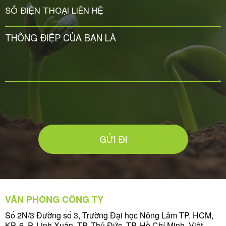
GỬI ĐI
VĂN PHÒNG CÔNG TY
Số 2N/3 Đường số 3, Trường Đại học Nông Lâm TP. HCM,
KP. 6, P. Linh Xuân, TP. Thủ Đức, TP. Hồ Chí Minh, Việt