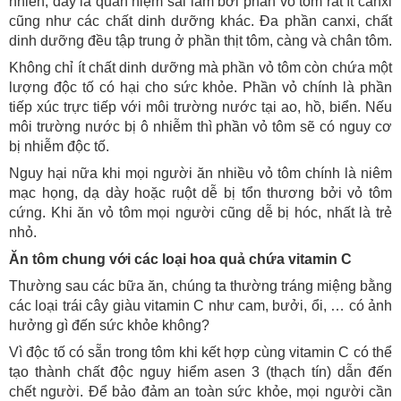
nhiên, đây là quan niệm sai lầm bởi phần vỏ tôm rất ít canxi
cũng như các chất dinh dưỡng khác. Đa phần canxi, chất
dinh dưỡng đều tập trung ở phần thịt tôm, càng và chân tôm.
Không chỉ ít chất dinh dưỡng mà phần vỏ tôm còn chứa một
lượng độc tố có hại cho sức khỏe. Phần vỏ chính là phần
tiếp xúc trực tiếp với môi trường nước tại ao, hồ, biển. Nếu
môi trường nước bị ô nhiễm thì phần vỏ tôm sẽ có nguy cơ
bị nhiễm độc tố.
Nguy hại nữa khi mọi người ăn nhiều vỏ tôm chính là niêm
mạc họng, dạ dày hoặc ruột dễ bị tổn thương bởi vỏ tôm
cứng. Khi ăn vỏ tôm mọi người cũng dễ bị hóc, nhất là trẻ
nhỏ.
Ăn tôm chung với các loại hoa quả chứa vitamin C
Thường sau các bữa ăn, chúng ta thường tráng miệng bằng
các loại trái cây giàu vitamin C như cam, bưởi, ổi, … có ảnh
hưởng gì đến sức khỏe không?
Vì độc tố có sẵn trong tôm khi kết hợp cùng vitamin C có thể
tạo thành chất độc nguy hiểm asen 3 (thạch tín) dẫn đến
chết người. Để bảo đảm an toàn sức khỏe, mọi người cần