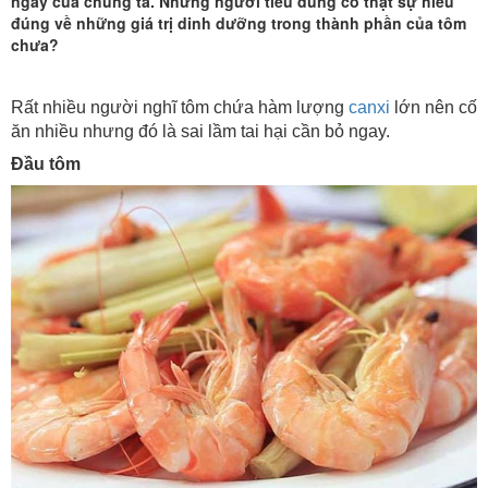
cho
ngày của chúng ta. Nhưng người tiêu dùng có thật sự hiểu
đúng về những giá trị dinh dưỡng trong thành phần của tôm
sức
chưa?
khỏe
Rất nhiều người nghĩ tôm chứa hàm lượng
canxi
lớn nên cố
ăn nhiều nhưng đó là sai lầm tai hại cần bỏ ngay.
Đầu tôm