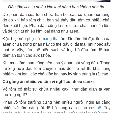
Đầu tôm tích tụ nhiều kim loại nặng bạn không nên ăn.
Do phần đầu của tôm chứa hầu hết các cơ quan nội tạng,
do đó khi hấp tôm chín, bạn sẽ thấy đầu tôm có nhiều chất
đen xuất hiện. Phần đầu cũng là nơi chứa chất thải của tôm
và dễ tích tụ nhiều kim loại nặng như asen.
Đặc biệt nếu
phụ nữ mang thai
ăn đầu tôm thì độc tính của
asen chứa trong phần này có thể gây dị tật thai nhi hoặc sảy
thai. Vì vậy, cần chế biến sạch và loại bỏ đầu tôm để bảo
đảm an toàn cho sức khỏe.
Khi mua tôm, bạn cũng nên chú ý quan sát vùng đầu. Trong
trường hợp đầu tôm chuyển màu đen rõ rệt thì khả năng
nhiễm kim loại, các chất độc hại hay ký sinh trùng là rất cao.
Cố gắng ăn nhiều vỏ tôm vì nghĩ có nhiều canxi
Vỏ tôm có thật sự chứa nhiều caxi như dân gian ta vẫn
thường nghĩ?
Phần vỏ tôm thường cứng nên nhiều người nghĩ ăn càng
nhiều vỏ tôm càng tốt để bổ sung canxi cho
cơ thể
. Tuy