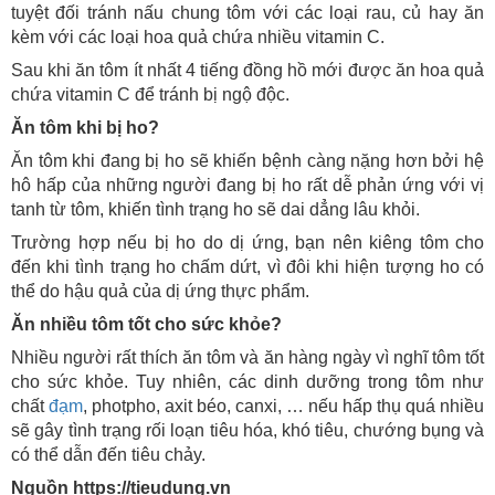
tuyệt đối tránh nấu chung tôm với các loại rau, củ hay ăn
kèm với các loại hoa quả chứa nhiều vitamin C.
Sau khi ăn tôm ít nhất 4 tiếng đồng hồ mới được ăn hoa quả
chứa vitamin C để tránh bị ngộ độc.
Ăn tôm khi bị ho?
Ăn tôm khi đang bị ho sẽ khiến bệnh càng nặng hơn bởi hệ
hô hấp của những người đang bị ho rất dễ phản ứng với vị
tanh từ tôm, khiến tình trạng ho sẽ dai dẳng lâu khỏi.
Trường hợp nếu bị ho do dị ứng, bạn nên kiêng tôm cho
đến khi tình trạng ho chấm dứt, vì đôi khi hiện tượng ho có
thể do hậu quả của dị ứng thực phẩm.
Ăn nhiều tôm tốt cho sức khỏe?
Nhiều người rất thích ăn tôm và ăn hàng ngày vì nghĩ tôm tốt
cho sức khỏe. Tuy nhiên, các dinh dưỡng trong tôm như
chất
đạm
, photpho, axit béo, canxi, … nếu hấp thụ quá nhiều
sẽ gây tình trạng rối loạn tiêu hóa, khó tiêu, chướng bụng và
có thể dẫn đến tiêu chảy.
Nguồn https://tieudung.vn