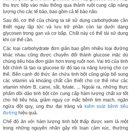
thu trực tiếp vào máu thông qua thành ruột cung cấp năng
lượng cho các tế bào, bao gồm cả tế bào não.
Sau đó, cơ thể của chúng ta sẽ sử dụng carbohydrate cần
thiết ngay lập tức và lưu trữ phần còn lại dưới dạng
glycosen trong gan và cơ bắp. Chất này có thể tái sử dụng
khi cơ thể cần.
Các loại carbohydrate đơn giản bao gồm nhiều loại đường
khác nhau cũng được chuyển đổi thành glucose mặc dù
chúng tiêu hóa đơn giản hơn trong ruột non. Vai trò của tinh
bột chính là tạo ra glucose từ đó tạo ra năng lượng cho cơ
thể. Bên cạnh đó thức ăn chứa tinh bột cũng giúp bổ sung
các vitamin và khoáng chất cần thiết cho cơ thể như các
vitamin nhóm B, canxi, sắt, folate, ... Ngoài ra, những thực
phẩm dồi dào tinh bột còn cung cấp hàm lượng chất xơ tốt
cho hệ tiêu hóa, giảm nguy cơ mắc bệnh tim mạch, ngăn
ngừa đột quỵ, ung thư đại tràng và
kiểm soát bệnh tiểu
đường
hiệu quả.
Chế độ ăn với hàm lượng tinh bột thấp được xem là một
trong những nguyên nhân gây rối loạn cảm xúc, thường