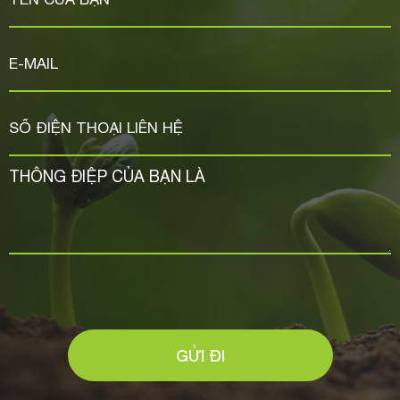
GỬI ĐI