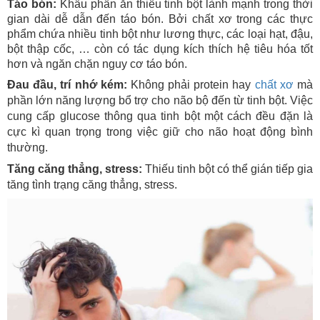
Táo bón:
Khẩu phần ăn thiếu tinh bột lành mạnh trong thời
gian dài dễ dẫn đến táo bón. Bởi chất xơ trong các thực
phẩm chứa nhiều tinh bột như lương thực, các loại hạt, đậu,
bột thập cốc, … còn có tác dụng kích thích hệ tiêu hóa tốt
hơn và ngăn chặn nguy cơ táo bón.
Đau đầu, trí nhớ kém:
Không phải protein hay
chất xơ
mà
phần lớn năng lượng bổ trợ cho não bộ đến từ tinh bột. Việc
cung cấp glucose thông qua tinh bột một cách đều đặn là
cực kì quan trọng trong việc giữ cho não hoạt động bình
thường.
Tăng căng thẳng, stress:
Thiếu tinh bột có thể gián tiếp gia
tăng tình trạng căng thẳng, stress.