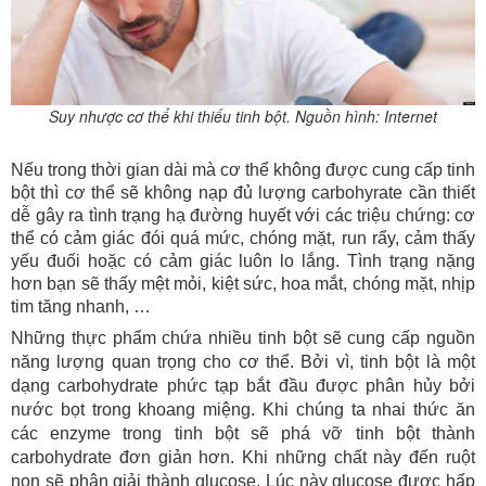
Suy nhược cơ thể khi thiếu tinh bột. Nguồn hình: Internet
Nếu trong thời gian dài mà cơ thể không được cung cấp tinh
bột thì cơ thể sẽ không nạp đủ lượng carbohyrate cần thiết
dễ gây ra tình trạng hạ đường huyết với các triệu chứng: cơ
thể có cảm giác đói quá mức, chóng mặt, run rẩy, cảm thấy
yếu đuối hoặc có cảm giác luôn lo lắng. Tình trạng nặng
hơn bạn sẽ thấy mệt mỏi, kiệt sức, hoa mắt, chóng mặt, nhịp
tim tăng nhanh, …
Những thực phẩm chứa nhiều tinh bột sẽ cung cấp nguồn
năng lượng quan trọng cho cơ thể. Bởi vì, tinh bột là một
dạng carbohydrate phức tạp bắt đầu được phân hủy bởi
nước bọt trong khoang miệng. Khi chúng ta nhai thức ăn
các enzyme trong tinh bột sẽ phá vỡ tinh bột thành
carbohydrate đơn giản hơn. Khi những chất này đến ruột
non sẽ phân giải thành glucose. Lúc này glucose được hấp