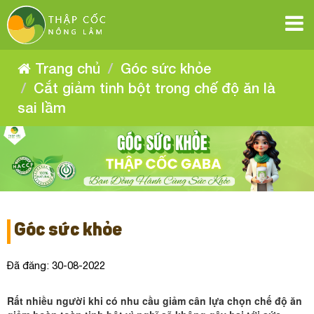
Cắt
Cắt
Cắt
Cắt
Cắt
Cắt
giảm
giảm
giảm
giảm
tinh
tinh
giảm
giảm
tinh
bột
bột
tinh
trong
bột
trong
tinh
chế
tinh
trong
chế
bột
độ
Trang chủ
Góc sức khỏe
độ
ăn
chế
bột
trong
ăn
là
độ
bột
Cắt giảm tinh bột trong chế độ ăn là
sai
là
chế
trong
lầm
ăn
sai
sai lầm
lầm
là
trong
độ
chế
sai
ăn
lầm
chế
độ
là
ăn
độ
sai
lầm
là
ăn
sai
là
Góc sức khỏe
lầm
sai
Đã đăng: 30-08-2022
lầm
Rất nhiều người khi có nhu cầu giảm cân lựa chọn chế độ ăn