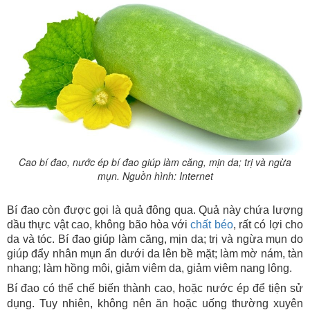
Cao bí đao, nước ép bí đao giúp làm căng, mịn da; trị và ngừa
mụn. Nguồn hình: Internet
Bí đao còn được gọi là quả đông qua. Quả này chứa lượng
dầu thực vật cao, không bão hòa với
chất béo
, rất có lợi cho
da và tóc. Bí đao giúp làm căng, mịn da; trị và ngừa mụn do
giúp đẩy nhân mụn ẩn dưới da lên bề mặt; làm mờ nám, tàn
nhang; làm hồng môi, giảm viêm da, giảm viêm nang lông.
Bí đao có thể chế biến thành cao, hoặc nước ép để tiện sử
dụng. Tuy nhiên, không nên ăn hoặc uống thường xuyên