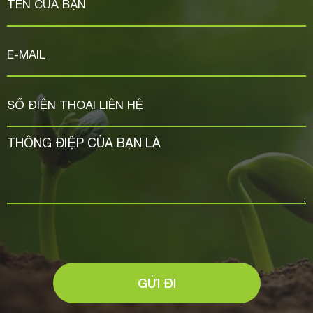
GỬI ĐI