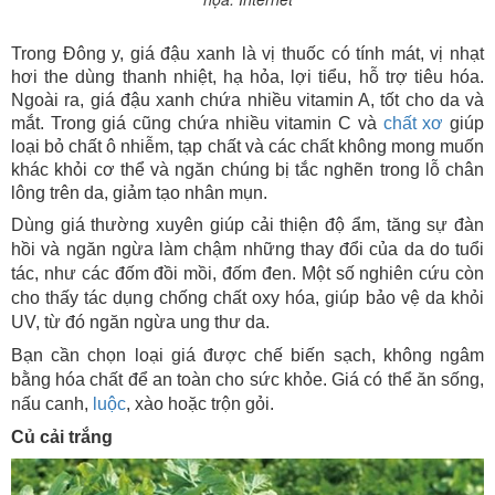
Trong Đông y, giá đậu xanh là vị thuốc có tính mát, vị nhạt
hơi the dùng thanh nhiệt, hạ hỏa, lợi tiểu, hỗ trợ tiêu hóa.
Ngoài ra, giá đậu xanh chứa nhiều vitamin A, tốt cho da và
mắt. Trong giá cũng chứa nhiều vitamin C và
chất xơ
giúp
loại bỏ chất ô nhiễm, tạp chất và các chất không mong muốn
khác khỏi cơ thể và ngăn chúng bị tắc nghẽn trong lỗ chân
lông trên da, giảm tạo nhân mụn.
Dùng giá thường xuyên giúp cải thiện độ ẩm, tăng sự đàn
hồi và ngăn ngừa làm chậm những thay đổi của da do tuổi
tác, như các đốm đồi mồi, đốm đen. Một số nghiên cứu còn
cho thấy tác dụng chống chất oxy hóa, giúp bảo vệ da khỏi
UV, từ đó ngăn ngừa ung thư da.
Bạn cần chọn loại giá được chế biến sạch, không ngâm
bằng hóa chất để an toàn cho sức khỏe. Giá có thể ăn sống,
nấu canh,
luộc
, xào hoặc trộn gỏi.
Củ cải trắng