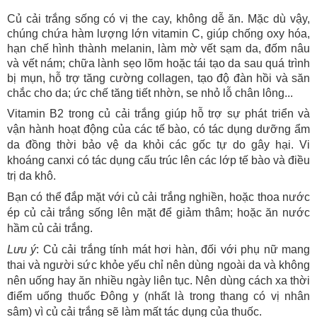
Củ cải trắng sống có vị the cay, không dễ ăn. Mặc dù vậy,
chúng chứa hàm lượng lớn vitamin C, giúp chống oxy hóa,
hạn chế hình thành melanin, làm mờ vết sạm da, đốm nâu
và vết nám; chữa lành sẹo lõm hoặc tái tạo da sau quá trình
bị mụn, hỗ trợ tăng cường collagen, tạo độ đàn hồi và săn
chắc cho da; ức chế tăng tiết nhờn, se nhỏ lỗ chân lông...
Vitamin B2 trong củ cải trắng giúp hỗ trợ sự phát triển và
vận hành hoạt động của các tế bào, có tác dụng dưỡng ẩm
da đồng thời bảo vệ da khỏi các gốc tự do gây hại. Vi
khoáng canxi có tác dụng cấu trúc lên các lớp tế bào và điều
trị da khô.
Bạn có thể đắp mặt với củ cải trắng nghiền, hoặc thoa nước
ép củ cải trắng sống lên mặt để giảm thâm; hoặc ăn nước
hầm củ cải trắng.
Lưu ý
: Củ cải trắng tính mát hơi hàn, đối với phụ nữ mang
thai và người sức khỏe yếu chỉ nên dùng ngoài da và không
nên uống hay ăn nhiều ngày liên tục. Nên dùng cách xa thời
điểm uống thuốc Đông y (nhất là trong thang có vị nhân
sâm) vì củ cải trắng sẽ làm mất tác dụng của thuốc.