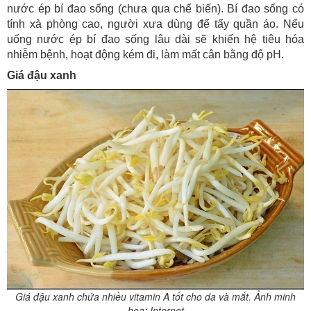
nước ép bí đao sống (chưa qua chế biến). Bí đao sống có
tính xà phòng cao, người xưa dùng để tẩy quần áo. Nếu
uống nước ép bí đao sống lâu dài sẽ khiến hệ tiêu hóa
nhiễm bệnh, hoạt động kém đi, làm mất cân bằng độ pH.
Giá đậu xanh
Giá đậu xanh chứa nhiều vitamin A tốt cho da và mắt. Ảnh minh
họa: Internet