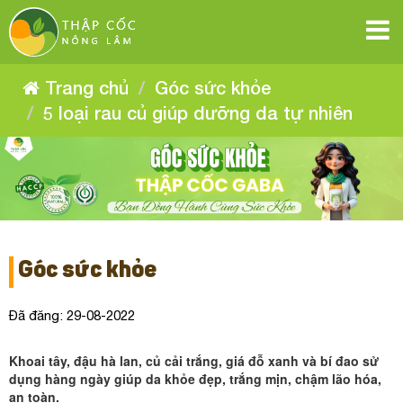
5
5
5
5
5
5
loại
loại
loại
loại
rau
rau
loại
loại
rau
củ
củ
rau
giúp
củ
giúp
rau
dưỡng
rau
giúp
dưỡng
củ
da
Trang chủ
Góc sức khỏe
da
tự
dưỡng
củ
giúp
tự
nhiên
da
củ
5 loại rau củ giúp dưỡng da tự nhiên
nhiên
dưỡng
giúp
tự
nhiên
giúp
da
dưỡng
tự
dưỡng
da
nhiên
tự
da
nhiên
tự
Góc sức khỏe
nhiên
Đã đăng: 29-08-2022
Khoai tây, đậu hà lan, củ cải trắng, giá đỗ xanh và bí đao sử
dụng hàng ngày giúp da khỏe đẹp, trắng mịn, chậm lão hóa,
an toàn.