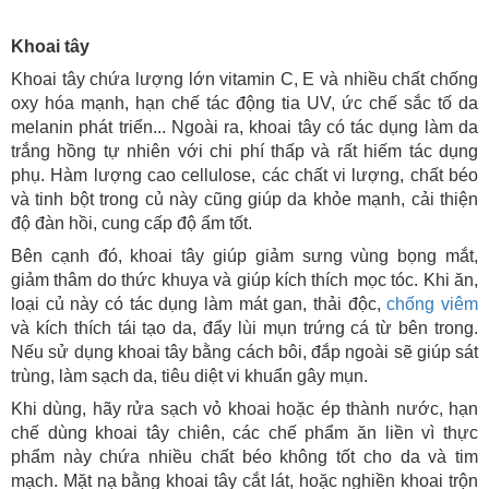
Khoai tây
Khoai tây chứa lượng lớn vitamin C, E và nhiều chất chống
oxy hóa mạnh, hạn chế tác động tia UV, ức chế sắc tố da
melanin phát triển... Ngoài ra, khoai tây có tác dụng làm da
trắng hồng tự nhiên với chi phí thấp và rất hiếm tác dụng
phụ. Hàm lượng cao cellulose, các chất vi lượng, chất béo
và tinh bột trong củ này cũng giúp da khỏe mạnh, cải thiện
độ đàn hồi, cung cấp độ ẩm tốt.
Bên cạnh đó, khoai tây giúp giảm sưng vùng bọng mắt,
giảm thâm do thức khuya và giúp kích thích mọc tóc. Khi ăn,
loại củ này có tác dụng làm mát gan, thải độc,
chống viêm
và kích thích tái tạo da, đẩy lùi mụn trứng cá từ bên trong.
Nếu sử dụng khoai tây bằng cách bôi, đắp ngoài sẽ giúp sát
trùng, làm sạch da, tiêu diệt vi khuẩn gây mụn.
Khi dùng, hãy rửa sạch vỏ khoai hoặc ép thành nước, hạn
chế dùng khoai tây chiên, các chế phẩm ăn liền vì thực
phẩm này chứa nhiều chất béo không tốt cho da và tim
mạch. Mặt nạ bằng khoai tây cắt lát, hoặc nghiền khoai trộn