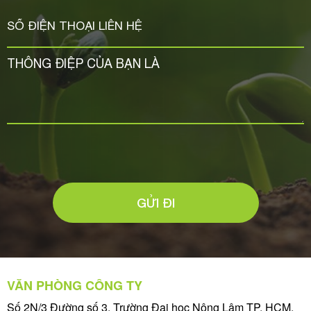
GỬI ĐI
VĂN PHÒNG CÔNG TY
Số 2N/3 Đường số 3, Trường Đại học Nông Lâm TP. HCM,