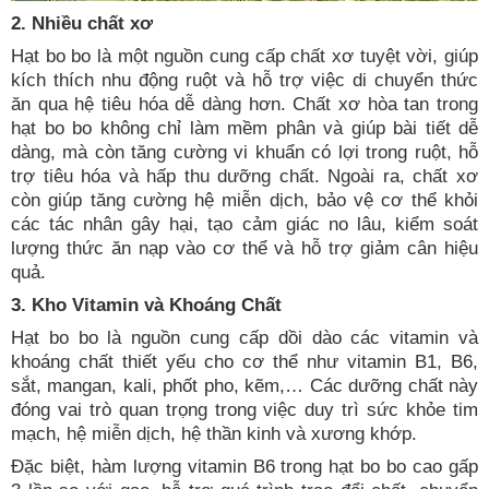
2. Nhiều chất xơ
Hạt bo bo là một nguồn cung cấp chất xơ tuyệt vời, giúp
kích thích nhu động ruột và hỗ trợ việc di chuyển thức
ăn qua hệ tiêu hóa dễ dàng hơn. Chất xơ hòa tan trong
hạt bo bo không chỉ làm mềm phân và giúp bài tiết dễ
dàng, mà còn tăng cường vi khuẩn có lợi trong ruột, hỗ
trợ tiêu hóa và hấp thu dưỡng chất. Ngoài ra, chất xơ
còn giúp tăng cường hệ miễn dịch, bảo vệ cơ thể khỏi
các tác nhân gây hại, tạo cảm giác no lâu, kiểm soát
lượng thức ăn nạp vào cơ thể và hỗ trợ giảm cân hiệu
quả.
3. Kho Vitamin và Khoáng Chất
Hạt bo bo là nguồn cung cấp dồi dào các vitamin và
khoáng chất thiết yếu cho cơ thể như vitamin B1, B6,
sắt, mangan, kali, phốt pho, kẽm,… Các dưỡng chất này
đóng vai trò quan trọng trong việc duy trì sức khỏe tim
mạch, hệ miễn dịch, hệ thần kinh và xương khớp.
Đặc biệt, hàm lượng vitamin B6 trong hạt bo bo cao gấp