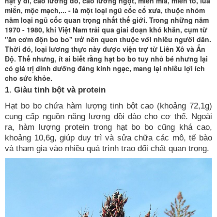
hạt ý dĩ, cao lương đỏ, cao lương ngọt, miến mía, miến to, lúa
miến, mộc mạch,... - là một loại ngũ cốc cổ xưa, thuộc nhóm
năm loại ngũ cốc quan trọng nhất thế giới. Trong những năm
1970 - 1980, khi Việt Nam trải qua giai đoạn khó khăn, cụm từ
"ăn cơm độn bo bo" trở nên quen thuộc với nhiều người dân.
Thời đó, loại lương thực này được viện trợ từ Liên Xô và Ấn
Độ. Thế nhưng, ít ai biết rằng hạt bo bo tuy nhỏ bé nhưng lại
có giá trị dinh dưỡng đáng kinh ngạc, mang lại nhiều lợi ích
cho sức khỏe.
1. Giàu tinh bột và protein
Hạt bo bo chứa hàm lượng tinh bột cao (khoảng 72,1g)
cung cấp nguồn năng lượng dồi dào cho cơ thể. Ngoài
ra, hàm lượng protein trong hạt bo bo cũng khá cao,
khoảng 10,6g, giúp duy trì và sửa chữa các mô, tế bào
và tham gia vào nhiều quá trình trao đổi chất quan trọng.