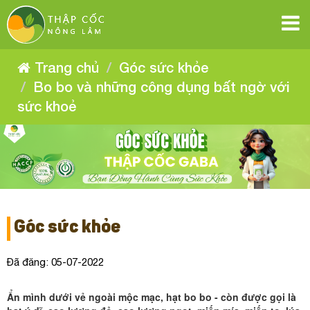
Bo
Bo
Bo
Bo
Bo
Bo
bo
bo
bo
bo
và
và
bo
bo
và
những
những
và
công
những
công
và
dụng
và
công
dụng
những
bất
Trang chủ
Góc sức khỏe
bất
ngờ
dụng
những
công
ngờ
với
bất
những
Bo bo và những công dụng bất ngờ với
sức
với
dụng
công
khoẻ
ngờ
sức
sức khoẻ
khoẻ
với
công
bất
dụng
sức
ngờ
khoẻ
dụng
bất
với
ngờ
bất
sức
khoẻ
với
ngờ
sức
với
Góc sức khỏe
khoẻ
sức
Đã đăng: 05-07-2022
khoẻ
Ẩn mình dưới vẻ ngoài mộc mạc, hạt bo bo - còn được gọi là