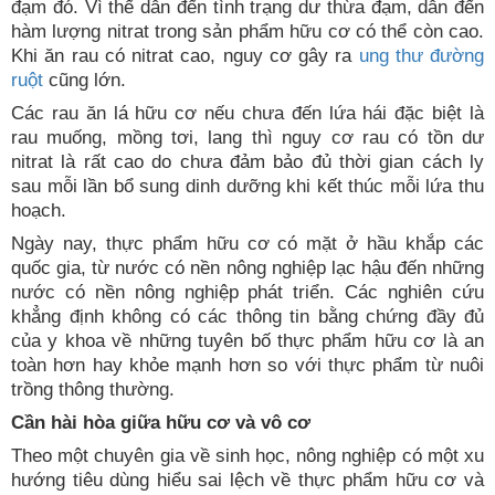
đạm đó. Vì thế dẫn đến tình trạng dư thừa đạm, dẫn đến
hàm lượng nitrat trong sản phẩm hữu cơ có thể còn cao.
Khi ăn rau có nitrat cao, nguy cơ gây ra
ung thư đường
ruột
cũng lớn.
Các rau ăn lá hữu cơ nếu chưa đến lứa hái đặc biệt là
rau muống, mồng tơi, lang thì nguy cơ rau có tồn dư
nitrat là rất cao do chưa đảm bảo đủ thời gian cách ly
sau mỗi lần bổ sung dinh dưỡng khi kết thúc mỗi lứa thu
hoạch.
Ngày nay, thực phẩm hữu cơ có mặt ở hầu khắp các
quốc gia, từ nước có nền nông nghiệp lạc hậu đến những
nước có nền nông nghiệp phát triển. Các nghiên cứu
khẳng định không có các thông tin bằng chứng đầy đủ
của y khoa về những tuyên bố thực phẩm hữu cơ là an
toàn hơn hay khỏe mạnh hơn so với thực phẩm từ nuôi
trồng thông thường.
Cần hài hòa giữa hữu cơ và vô cơ
Theo một chuyên gia về sinh học, nông nghiệp có một xu
hướng tiêu dùng hiểu sai lệch về thực phẩm hữu cơ và