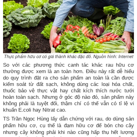
Thực phẩm hữu cơ có giá thành khác đặc đỏ. Nguồn hình: Internet
So với các phương thức canh tác khác rau hữu cơ
thường được xem là an toàn hơn. Điều này rất dễ hiểu
do quy trình đặt ra cho sản phẩm an toàn là cần được
kiểm soát từ đất sạch, không dùng các loại hóa chất,
thuốc bảo vệ thực vật hay chất kích thích nước tưới
hoàn toàn sạch. Nhưng ở góc độ nào đó, sản phẩm này
không phải là tuyệt đối, thậm chí có thể vẫn có tỉ lệ vi
khuẩn E.coli hay Nitrat cao.
TS Trần Ngọc Hùng lấy dẫn chứng với rau, do dùng sản
phẩm hữu cơ, cụ thể là đạm hữu cơ để bón cho cây
nhưng cây không phải khi nào cũng hấp thụ hết lượng