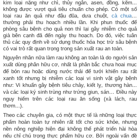
kim loại nặng như chì, thủy ngân, asen, đồng, kẽm...
không được vượt quá tiêu chuẩn cho phép. Có một số
loại rau ăn quả như đậu đũa, dưa chuột,
cà chua
…
thường phải thu hoạch nhiều lần. Khi phun thuốc để
phòng sâu bệnh cho quả non thì lại gây nhiễm cho quả
già bên cạnh đã đến ngày thu hoạch. Do đó, việc tuân
thủ các quy định về sử dụng thuốc hóa học trừ sâu bệnh
có vai trò rất quan trọng trong sản xuất rau an toàn.
Nguyên nhân nữa làm rau không an toàn là do người sản
xuất dùng phân hữu cơ, nhất là phân bắc chưa hoai mục
để bón rau hoặc dùng nước thải để tưới khiến rau rất
xanh tốt nhưng bị nhiễm các loại vi sinh vật gây bệnh
như: Vi khuẩn gây bệnh tiêu chảy, kiết lỵ, thương hàn...
và các loại ký sinh trùng như trứng giun, sán… Điều này
nguy hiểm trên các loại rau ăn sống (xà lách, rau
thơm...).
Theo các chuyên gia, có một thực tế là những loại thực
phẩm hoàn toàn tự nhiên rất tốt cho sức khỏe, nhưng
nền nông nghiệp hiện đại không thể phát triển hài hòa
nếu chỉ chú trọng thực phẩm hữu cơ. Bởi ngoài vấn đề