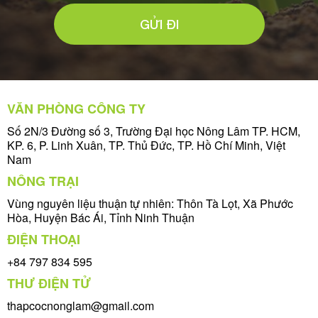
GỬI ĐI
VĂN PHÒNG CÔNG TY
Số 2N/3 Đường số 3, Trường Đại học Nông Lâm TP. HCM,
KP. 6, P. Linh Xuân, TP. Thủ Đức, TP. Hồ Chí Minh, Việt
Nam
NÔNG TRẠI
Vùng nguyên liệu thuận tự nhiên: Thôn Tà Lọt, Xã Phước
Hòa, Huyện Bác Ái, Tỉnh Ninh Thuận
ĐIỆN THOẠI
+84 797 834 595
THƯ ĐIỆN TỬ
thapcocnonglam@gmail.com