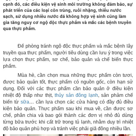
cạnh đó, các điều kiện vệ sinh môi trường không đảm bảo, sự
phát triển của các loại côn trùng, ruồi nhặng, thiếu nước
sạch, sử dụng nhiều nước đá không hợp vệ sinh cũng làm
gia tăng nguy cơ ngộ độc thực phẩm và mắc các bệnh truyền
qua thực phẩm.
Để phòng tránh ngộ độc thực phẩm và mắc bệnh lây
truyền qua thực phẩm, người tiêu dùng cần lưu ý trong việc
lựa chọn thực phẩm, sơ chế, bảo quản và chế biến thực
phẩm.
Mùa hè, cần chọn mua những thực phẩm còn tươi,
được bảo quản tốt, thực phẩm có nguồn gốc, còn hạn sử
dụng. Đối với các thực phẩm cần bảo quản ở điều kiện
nhiệt độ thấp như thịt,
thủy sản đông lạnh
, sản phảm chế
biến từ
sữa
… cần lựa chọn các cửa hàng có đầy đủ điều
kiện bảo quản. Thực phẩm sau khi mua về, cần được sơ
chế, phân chia và bao gói thành các đơn vị nhỏ đủ dùng
từng bữa trước khi cất trữ trong tủ lạnh, nhằm duy trì nhiệt
độ bảo quản phù hợp và tránh việc phải giã đông nhiều lần.