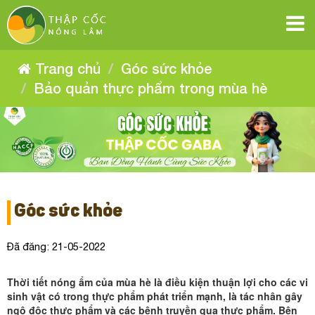
Bảo
Bảo
Bảo
Bảo
Bảo
Bảo
quản
quản
quản
quản
thực
thực
quản
quản
thực
phẩm
phẩm
thực
trong
phẩm
trong
thực
mùa
thực
trong
mùa
phẩm
hè
Trang chủ
Góc sức khỏe
hè
mùa
phẩm
trong
hè
phẩm
Bảo quản thực phẩm trong mùa hè
mùa
trong
trong
hè
mùa
mùa
hè
hè
Góc sức khỏe
Đã đăng: 21-05-2022
Thời tiết nóng ẩm của mùa hè là điều kiện thuận lợi cho các vi
sinh vật có trong thực phẩm phát triển mạnh, là tác nhân gây
ngộ độc thực phẩm và các bệnh truyền qua thực phẩm. Bên