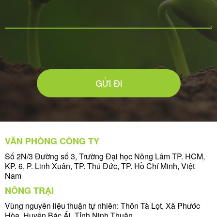
GỬI ĐI
VĂN PHÒNG CÔNG TY
Số 2N/3 Đường số 3, Trường Đại học Nông Lâm TP. HCM,
KP. 6, P. Linh Xuân, TP. Thủ Đức, TP. Hồ Chí Minh, Việt
Nam
NÔNG TRẠI
Vùng nguyên liệu thuận tự nhiên: Thôn Tà Lọt, Xã Phước
Hòa, Huyện Bác Ái, Tỉnh Ninh Thuận