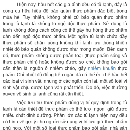
Hiện nay, hầu hết các gia đình đều có tủ lạnh, đây là
công cụ hữu hiệu để bảo quản thực phẩm đặc biệt trong
mùa hè. Tuy nhiên, không phải cứ bảo quản thực phẩm
trong tủ lạnh là không lo ngộ độc thực phẩm. Sử dụng tủ
lạnh không đúng cách cũng có thể gây hư hỏng thực phẩm
dẫn đến ngộ độc thực phẩm. Một ngăn tủ lạnh chứa đầy
thực phẩm sẽ chặn luồng không khí lạnh lưu thông khiến
nhiệt độ bảo quản không được như mong muốn. Bên cạnh
đó, thực phẩm không được phân loại (thực phẩm sống và
thực phẩm chín) hoặc không được sơ chế, không bao gói
cẩn thận là nguồn ô nhiễm chéo, gây
nhiễm khuẩn
thực
phẩm. Chỉ nhiệt độ đông trên ngăn đá có thể ức chế hầu hết
các loại vi sinh vật, nhưng ở các ngăn còn lại, một số loài vi
sinh vật chịu được lạnh vẫn phát triển. Do đó, việc thường
xuyên vệ sinh tủ lạnh cũng rất cần thiết.
Việc lưu trữ thực phẩm đúng vị trí quy định trong tủ
lạnh là cần thiết để thực phẩm có thể tươi ngon, giữ được
nhiều chất dinh dưỡng. Phần lớn các tủ lạnh hiện nay đều
có hình vẽ gợi ý cho người sử dụng vị trí lưu giữ thực phẩm
phù hợp. Với một số loại thực phẩm bao gói sẵn, nhà sản