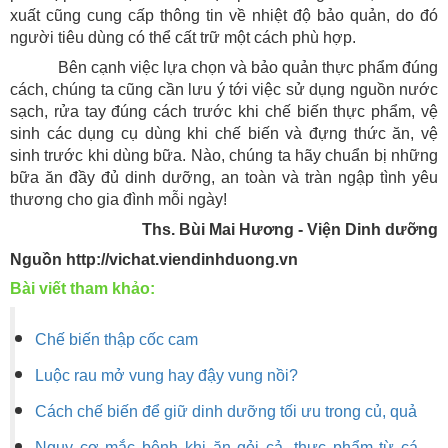
xuất cũng cung cấp thông tin về nhiệt độ bảo quản, do đó
người tiêu dùng có thể cất trữ một cách phù hợp.
Bên cạnh việc lựa chọn và bảo quản thực phẩm đúng
cách, chúng ta cũng cần lưu ý tới việc sử dụng nguồn nước
sạch, rửa tay đúng cách trước khi chế biến thực phẩm, vệ
sinh các dụng cụ dùng khi chế biến và đựng thức ăn, vệ
sinh trước khi dùng bữa. Nào, chúng ta hãy chuẩn bị những
bữa ăn đầy đủ dinh dưỡng, an toàn và tràn ngập tình yêu
thương cho gia đình mỗi ngày!
Ths. Bùi Mai Hương - Viện Dinh dưỡng
Nguồn http://vichat.viendinhduong.vn
Bài viết tham khảo:
Chế biến thập cốc cam
Luộc rau mở vung hay đậy vung nồi?
Cách chế biến để giữ dinh dưỡng tối ưu trong củ, quả
Nguy cơ mắc bệnh khi ăn gỏi cả, thực phẩm từ cá