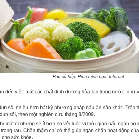
Rau củ hấp. Hình minh họa: Internet
 đến việc mất các chất dinh dưỡng hòa tan trong nước, như 
 đun sôi nhiều hơn bất kỳ phương pháp nấu ăn nào khác. Trên th
 đun sôi, theo một nghiên cứu tháng 8/2009.
 bị mất đi nhưng sẽ ít hơn so với luộc vì thời gian nấu ngắn h
 trong rau. Chần thậm chí có thể giúp ngăn chặn hoạt động của
i cho sức khỏe.