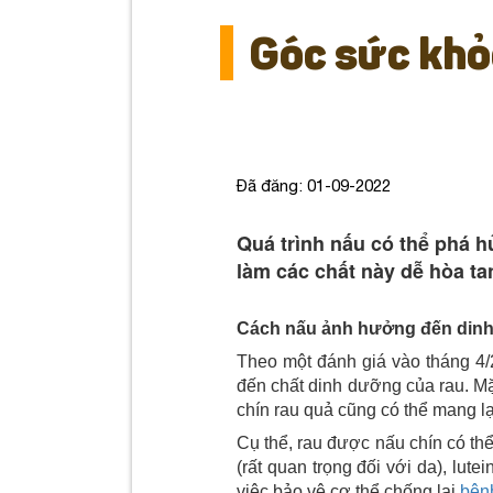
Góc sức khỏ
Đã đăng: 01-09-2022
Quá trình nấu có thể phá h
làm các chất này dễ hòa t
Cách nấu ảnh hưởng đến dinh
Theo một đánh giá vào tháng 4
đến chất dinh dưỡng của rau. M
chín rau quả cũng có thể mang l
Cụ thể, rau được nấu chín có th
(rất quan trọng đối với da), lut
việc bảo vệ cơ thể chống lại
bện