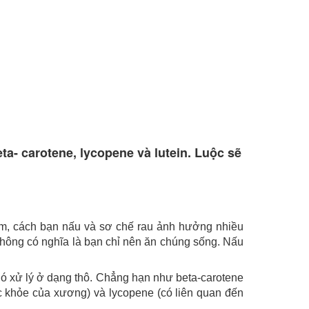
a- carotene, lycopene và lutein. Luộc sẽ
ẩm, cách bạn nấu và sơ chế rau ảnh hưởng nhiều
không có nghĩa là bạn chỉ nên ăn chúng sống. Nấu
hó xử lý ở dạng thô. Chẳng hạn như beta-carotene
 sức khỏe của xương) và lycopene (có liên quan đến