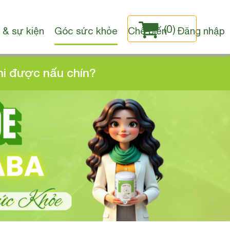
(
0
)
 & sự kiện
Góc sức khỏe
Chế biến
Đăng nhập
hi được nấu chín?