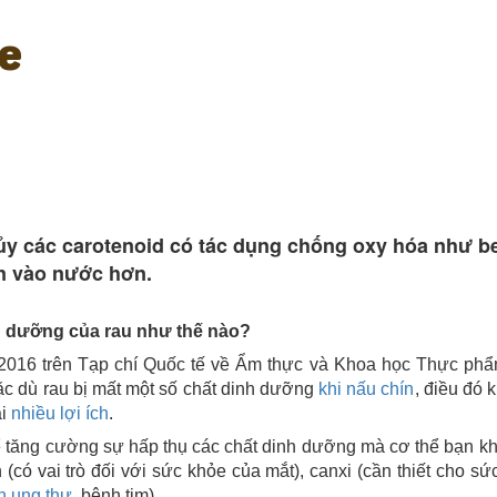
e
ủy các carotenoid có tác dụng chống oxy hóa như bet
an vào nước hơn.
 dưỡng của rau như thế nào?
/2016 trên Tạp chí Quốc tế về Ẩm thực và Khoa học Thực ph
ặc dù rau bị mất một số chất dinh dưỡng
khi nấu chín
, điều đó 
ại
nhiều lợi ích
.
ể tăng cường sự hấp thụ các chất dinh dưỡng mà cơ thể bạn k
ein (có vai trò đối với sức khỏe của mắt), canxi (cần thiết cho
h ung thư
, bệnh tim).