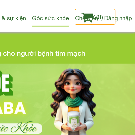
(
0
)
 & sự kiện
Góc sức khỏe
Chế biến
Đăng nhập
ng cho người bệnh tim mạch