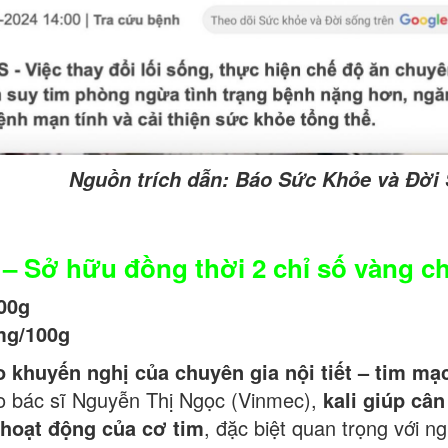
Nguồn trích dẫn: Báo Sức Khỏe và Đời
– Sở hữu đồng thời 2 chỉ số vàng c
100g
 mg/100g
eo khuyến nghị của chuyên gia nội tiết – tim mạ
o bác sĩ Nguyễn Thị Ngọc (Vinmec),
kali giúp câ
 hoạt động của cơ tim
, đặc biệt quan trọng với n