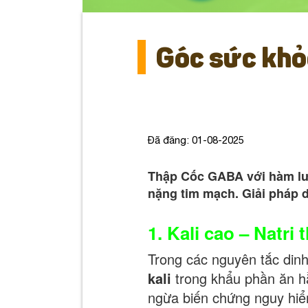
dưỡng
mạch
người
vàng
bệnh
cho
Góc sức khỏ
tim
người
mạch
bệnh
tim
Đã đăng: 01-08-2025
mạch
Thập Cốc GABA với hàm lượ
nặng tim mạch. Giải pháp 
1. Kali cao – Natr
Trong các nguyên tắc din
kali
trong khẩu phần ăn hằ
ngừa biến chứng nguy hi