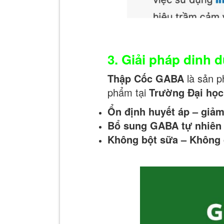
3. Giải pháp dinh
Thập Cốc GABA
là sản p
phẩm tại
Trường Đại họ
Ổn định huyết áp – gi
Bổ sung GABA tự nhiên
Không bột sữa – Không 