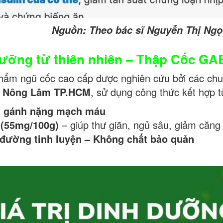
Nguồn: Theo bác sĩ Nguyễn Thị Ng
 dưỡng từ thiên nhiên – Thập Cốc G
hẩm ngũ cốc cao cấp được nghiên cứu bởi các chu
c Nông Lâm TP.HCM
, sử dụng công thức kết hợp t
ảm gánh nặng mạch máu
 (55mg/100g)
– giúp thư giãn, ngủ sâu, giảm căng
đường tinh luyện – Không chất bảo quản