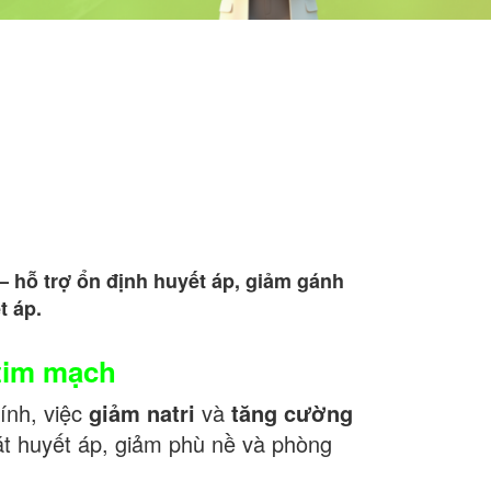
– hỗ trợ ổn định huyết áp, giảm gánh
t áp.
 tim mạch
ính, việc
giảm natri
và
tăng cường
át huyết áp, giảm phù nề và phòng