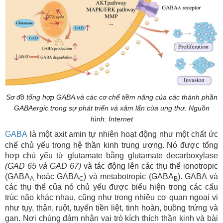
Sơ đồ tổng hợp GABA và các cơ chế tiềm năng của các thành phần
GABAergic trong sự phát triển và xâm lấn của ung thư. Nguồn
hình: Internet
GABA
là một axit amin tự nhiên hoạt động như một chất ức
chế chủ yếu trong hệ thần kinh trung ương.
Nó được tổng
hợp chủ yếu từ glutamate bằng glutamate decarboxylase
(GAD 65 và GAD 67)
và tác động lên các thụ thể ionotropic
(GABA
hoặc GABA
) và metabotropic (GABA
). GABA và
A
C
B
các thụ thể của nó chủ yếu được biểu hiện trong các cấu
trúc não khác nhau, cũng như trong nhiều cơ quan ngoại vi
như tụy, thận, ruột, tuyến tiền liệt, tinh hoàn, buồng trứng và
gan. Nơi chúng đảm nhận vai trò kích thích thần kinh và bài