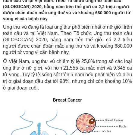
thư
toàn cầu và tại Việt Nam. Theo Tổ chức Ung thư toàn cầu
(GLOBOCAN) 2020, hằng năm trên thế giới có 2,2 triệu người
vú
được chẩn đoán mắc ung thư vú và khoảng 680.000 người tử
vong vì căn bệnh này.
Ung thư vú đang là loại ung thư phổ biến nhất ở nữ giới trên
toàn cầu và tại Việt Nam. Theo Tổ chức Ung thư toàn cầu
(GLOBOCAN) 2020, hằng năm trên thế giới có 2,2 triệu
người được chẩn đoán mắc ung thư vú và khoảng 680.000
người tử vong vì căn bệnh này.
Ở Việt Nam, ung thư vú chiếm tỷ lệ 25,8% trong số các loại
ung thư ở nữ giới, với hơn 21.555 ca mắc mới và 9.345 ca
tử vong. Tuy tỷ lệ sống sót trên 5 năm
nếu phát hiện và điều
trị
ở giai đoạn đầu đạt tới 98%, nhưng chỉ còn khoảng 10%
ở giai đoạn cuối.