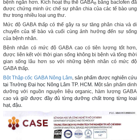
bệnh ngắn hơn. Kích hoạt thụ thể GABA
bằng baclofen đã
B
được chứng minh ức chế sự phân chia của các tế bào ung
thư trong nhiều loại ung thư.
Mức độ GABA thấp có thể gây ra sự tăng phân chia và di
chuyển của tế bào và cuối cùng ảnh hưởng đến sự sống
của bệnh nhân.
Bệnh nhân có mức độ GABA cao có tiên lượng tốt hơn,
được liên kết với thời gian sống không bị bệnh và tổng thời
gian sống lâu hơn so với những bệnh nhân có mức độ
GABA thấp.
Bột Thập cốc GABA Nông Lâm
,
sản phẩm được nghiên cứu
tại Trường Đại học Nông Lâm TP. HCM. M
ột sản phẩm dinh
dưỡng với nguồn nguyên liệu organic, hàm lượng GABA
cao
và giữ được đầy đủ từng dưỡng chất trong từng loại
hạt, đậu.