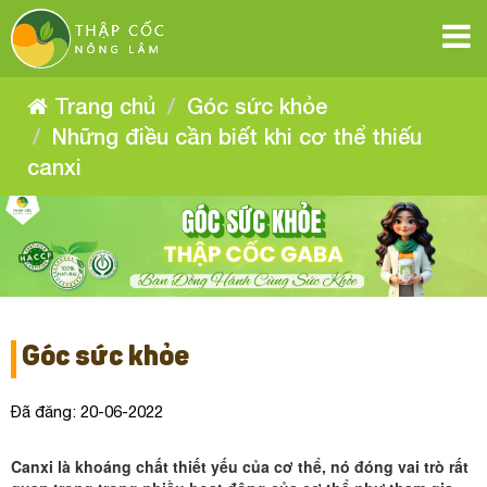
Những
Những
Những
Những
Những
Những
điều
điều
điều
điều
cần
cần
điều
điều
cần
biết
biết
cần
khi
biết
khi
cần
cơ
cần
khi
cơ
biết
thể
Trang chủ
Góc sức khỏe
thể
thiếu
cơ
biết
khi
thiếu
canxi
thể
biết
Những điều cần biết khi cơ thể thiếu
canxi
cơ
khi
thiếu
canxi
canxi
khi
thể
cơ
thiếu
cơ
thể
canxi
thiếu
thể
canxi
thiếu
canxi
Góc sức khỏe
Đã đăng: 20-06-2022
Canxi là khoáng chất thiết yếu của cơ thể, nó đóng vai trò rất