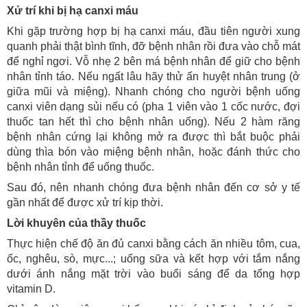
Xử trí khi bị hạ canxi máu
Khi gặp trường hợp bị hạ canxi máu, đầu tiên người xung
quanh phải thật bình tĩnh, đỡ bệnh nhân rồi đưa vào chỗ mát
để nghỉ ngơi. Vỗ nhẹ 2 bên má bệnh nhân để giữ cho bệnh
nhân tỉnh táo. Nếu ngất lâu hãy thử ấn huyệt nhân trung (ở
giữa mũi và miệng). Nhanh chóng cho người bệnh uống
canxi viên dạng sủi nếu có (pha 1 viên vào 1 cốc nước, đợi
thuốc tan hết thì cho bệnh nhân uống). Nếu 2 hàm răng
bệnh nhân cứng lại không mở ra được thì bắt buộc phải
dùng thìa bón vào miệng bệnh nhân, hoặc đánh thức cho
bệnh nhân tỉnh để uống thuốc.
Sau đó, nên nhanh chóng đưa bệnh nhân đến cơ sở y tế
gần nhất để được xử trí kịp thời.
Lời khuyên của thầy thuốc
Thực hiện chế độ ăn đủ canxi bằng cách ăn nhiều tôm, cua,
ốc, nghêu, sò, mực...; uống sữa và kết hợp với tắm nắng
dưới ánh nắng mặt trời vào buổi sáng để da tổng hợp
vitamin D.