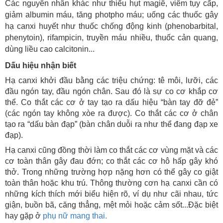
Các nguyên nhân khác như thiếu hụt magiê, viêm tụy cấp,
giảm albumin máu, tăng photpho máu; uống các thuốc gây
hạ canxi huyết như thuốc chống động kinh (phenobarbital,
phenytoin), rifampicin, truyền máu nhiều, thuốc cản quang,
dùng liều cao calcitonin...
Dấu hiệu nhận biết
Hạ canxi khởi đầu bằng các triệu chứng: tê môi, lưỡi, các
đầu ngón tay, đầu ngón chân. Sau đó là sự co cơ khắp cơ
thể. Co thắt các cơ ở tay tạo ra dấu hiệu “bàn tay đỡ đẻ”
(các ngón tay không xòe ra được). Co thắt các cơ ở chân
tạo ra “dấu bàn đạp” (bàn chân duỗi ra như thể đang đạp xe
đạp).
Hạ canxi cũng đồng thời làm co thắt các cơ vùng mặt và các
cơ toàn thân gây đau đớn; co thắt các cơ hô hấp gây khó
thở. Trong những trường hợp nặng hơn có thể gây co giật
toàn thân hoặc khu trú. Thông thường cơn hạ canxi cần có
những kích thích mới biểu hiện rõ, ví dụ như cãi nhau, tức
giận, buồn bã, căng thẳng, mệt mỏi hoặc cảm sốt...Đặc biệt
hay gặp ở
phụ nữ mang thai.