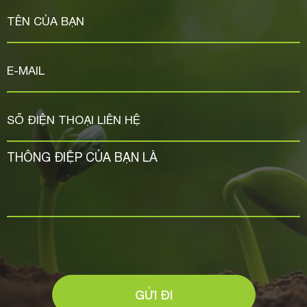
GỬI ĐI