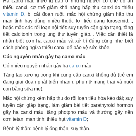
Hạ canxi máu thường gặp ở những người có chế độ ăn
thiếu canxi, cơ thể giảm khả năng hấp thu canxi do thiếu
vitamin D
, bị cắt đoạn ruột, mắc hội chứng giảm hấp thu
mạn tính hay dùng nhiều thuốc lợi tiểu dạng furosemid...;
hoặc mắc các rối loạn nội tiết: suy tuyến cận giáp trạng, tăng
tiết calcitonin trong ung thư tuyến giáp... Việc cần thiết là
nhận biết cơn hạ canxi máu và xử trí đúng cũng như biết
cách phòng ngừa thiếu canxi để bảo vệ sức khỏe.
Các nguyên nhân gây hạ canxi máu
Có nhiều nguyên nhân gây hạ
canxi
máu:
Tăng tạo xương trong khi cung cấp canxi không đủ (trẻ em
đang giai đoạn phát triển nhanh, phụ nữ mang thai và nuôi
con bằng sữa mẹ);
Mắc hội chứng kém hấp thu do rối loạn tiêu hóa kéo dài; suy
tuyến cận giáp trạng, làm giảm bài tiết parathyroid hormon
gây hạ canxi máu, tăng photpho máu và thường gây nên
cơn tetani mạn tính; thiếu hụt
vitamin D
;
Bệnh lý thận: bệnh lý ống thận, suy thận.