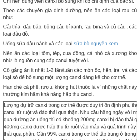
Chỉ nên dùng viên canxi bổ sung khi có chỉ định của bác sĩ.
Theo các chuyên gia dinh dưỡng, nên ăn các loại rau củ
như:
Cải thìa, đậu bắp, bông cải, bí xanh, rau bina và củ cải... các
loại đậu đỗ.
Uống sữa đậu nành và các loại
sữa bò nguyên kem
.
Nên ăn các loại tôm, tép, cua đồng, cá nhỏ cả xương kho
nhừ là nguồn cung cấp canxi tuyệt vời.
Cố gắng ăn ít nhất 1-2 lần/tuần các món ốc, hến, trai và các
loại sò để bổ sung một lượng canxi đáng kể cho cơ thể.
Hạn chế cà phê, rượu, không hút thuốc lá vì những chất này
thường kìm hãm khả năng hấp thu canxi.
Lượng dự trữ canxi trong cơ thể được duy trì ổn định phụ thu
canxi từ ruột và đào thải qua thận. Nhu cầu hằng ngày với 
qua đường ăn uống thì có khoảng 200mg canxi bị đào thải qu
400mg canxi được hấp thu từ ruột vào máu và quá trình này p
thải qua phân. Gần 99% canxi trong cơ thể tập trung ở trong 