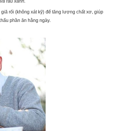
và rau xanh.
giã rối (không xát kỹ) để tăng lượng chất xơ, giúp
khẩu phần ăn hằng ngày.