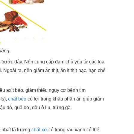
bằng.
 trước đây. Nên cung cấp đạm chủ yếu từ các loại
goài ra, nên giảm ăn thịt, ăn ít thịt nạc, hạn chế
iều axit béo, giảm thiểu nguy cơ bệnh tim
ls),
chất béo
có lợi trong khẩu phần ăn giúp giảm
ậu đỗ, quả bơ, dầu ô liu, trứng gà.
, nhất là lượng
chất xơ
có trong rau xanh có thể