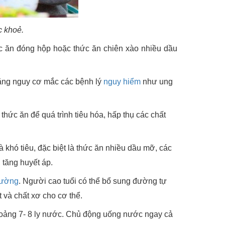
c khoẻ.
c ăn đóng hộp hoặc thức ăn chiên xào nhiều dầu
tăng nguy cơ mắc các bệnh lý
nguy hiểm
như ung
thức ăn để quá trình tiêu hóa, hấp thụ các chất
khó tiêu, đặc biệt là thức ăn nhiều dầu mỡ, các
tăng huyết áp.
đường
. Người cao tuổi có thể bổ sung đường tự
t và chất xơ cho cơ thể.
hoảng 7- 8 ly nước. Chủ động uống nước ngay cả