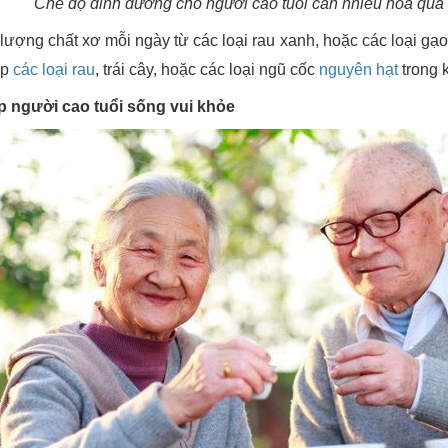
Chế độ dinh dưỡng cho người cao tuổi cần nhiều hoa quả 
ượng chất xơ mỗi ngày từ các loại rau xanh, hoặc các loại gạo 
ấp
các loại rau
, trái cây, hoặc các loại ngũ cốc
nguyên hạt
trong 
p người cao tuổi sống vui khỏe