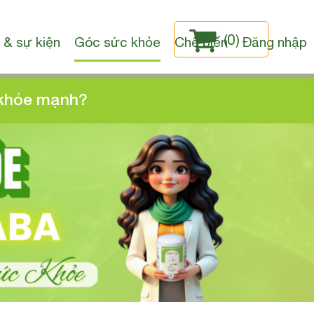
(
0
)
 & sự kiện
Góc sức khỏe
Chế biến
Đăng nhập
 khỏe mạnh?