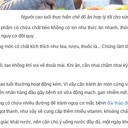
Người cao tuổi thực hiện chế độ ăn hợp lý tốt cho sứ
phẩm có chứa chất béo không có lợi như thức ăn nhanh, thứ
 nguy cơ đột quỵ.
 món có chất kích thích như bia, rượu, thuốc lá... Chúng làm 
 tạo không khí vui vẻ thoải mái. Khi ăn, cần nhai chậm nhai kỹ 
ao tuổi thường hoạt động kém. Vì vậy cần tránh ăn món cứng và 
ên nhân hàng đầu gây bệnh xơ vữa động mạch, gan nhiễm mỡ, 
ống có chứa nhiều đường để tránh nguy cơ mắc bệnh
đái tháo 
 ngọt thanh, như vậy sẽ cung cấp thêm nhiều vitamin, khoáng chấ
m giác khát nước, nên cần chú ý uống nước đầy đủ, một ngày k