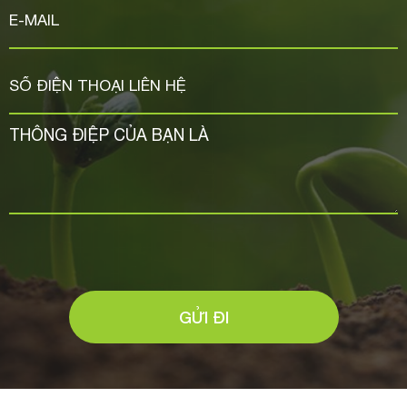
GỬI ĐI