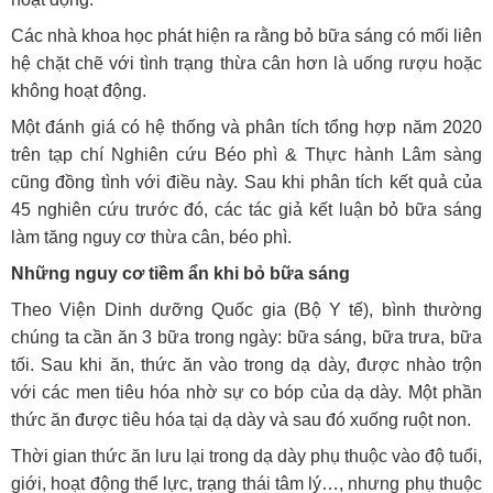
Các nhà khoa học phát hiện ra rằng bỏ bữa sáng có mối liên
hệ chặt chẽ với tình trạng thừa cân hơn là uống rượu hoặc
không hoạt động.
Một đánh giá có hệ thống và phân tích tổng hợp năm 2020
trên tạp chí Nghiên cứu Béo phì & Thực hành Lâm sàng
cũng đồng tình với điều này. Sau khi phân tích kết quả của
45 nghiên cứu trước đó, các tác giả kết luận bỏ bữa sáng
làm tăng nguy cơ thừa cân, béo phì.
Những nguy cơ tiềm ẩn khi bỏ bữa sáng
Theo Viện Dinh dưỡng Quốc gia (Bộ Y tế), bình thường
chúng ta cần ăn 3 bữa trong ngày: bữa sáng, bữa trưa, bữa
tối. Sau khi ăn, thức ăn vào trong dạ dày, được nhào trộn
với các men tiêu hóa nhờ sự co bóp của dạ dày. Một phần
thức ăn được tiêu hóa tại dạ dày và sau đó xuống ruột non.
Thời gian thức ăn lưu lại trong dạ dày phụ thuộc vào độ tuổi,
giới, hoạt động thể lực, trạng thái tâm lý…, nhưng phụ thuộc