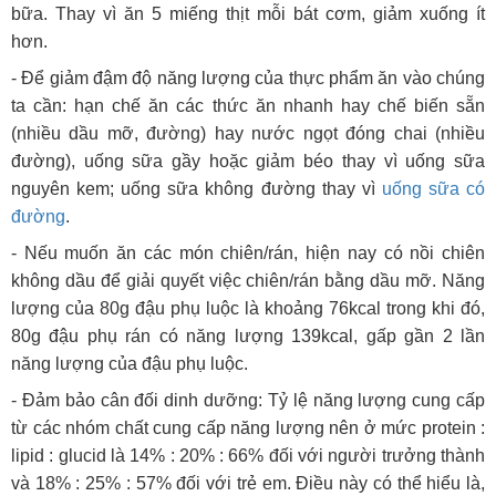
bữa. Thay vì ăn 5 miếng thịt mỗi bát cơm, giảm xuống ít
hơn.
- Để giảm đậm độ năng lượng của thực phẩm ăn vào chúng
ta cần: hạn chế ăn các thức ăn nhanh hay chế biến sẵn
(nhiều dầu mỡ, đường) hay nước ngọt đóng chai (nhiều
đường), uống sữa gầy hoặc giảm béo thay vì uống sữa
nguyên kem; uống sữa không đường thay vì
uống sữa có
đường
.
- Nếu muốn ăn các món chiên/rán, hiện nay có nồi chiên
không dầu để giải quyết việc chiên/rán bằng dầu mỡ. Năng
lượng của 80g đậu phụ luộc là khoảng 76kcal trong khi đó,
80g đậu phụ rán có năng lượng 139kcal, gấp gần 2 lần
năng lượng của đậu phụ luộc.
- Đảm bảo cân đối dinh dưỡng: Tỷ lệ năng lượng cung cấp
từ các nhóm chất cung cấp năng lượng nên ở mức protein :
lipid : glucid là 14% : 20% : 66% đối với người trưởng thành
và 18% : 25% : 57% đối với trẻ em. Điều này có thể hiểu là,