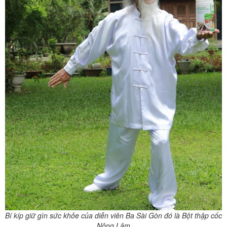
Bí kíp giữ gìn sức khỏe của diễn viên Ba Sài Gòn đó là Bột thập cốc
Nông Lâm