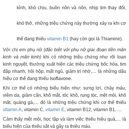
kỉnh, khó chịu, buồn nôn và nôn, nhịp tim thay đổi,
khó thở, những triệu chứng này thường xảy ra khi cơ
thể đang thiếu
vitamin B1
(hay còn gọi là
Thiamine).
Với chị em phụ nữ
(đặc biệt với phụ nữ giai đoạn tiền mãn
kinh và mãn kinh)
khi có những triệu chứng như rối loạn
kinh nguyệt, thường xuất hiện các triệu chứng bốc hỏa, tim
đập nhanh, hồi hộp, mất ngủ, giảm trí nhớ,… là những dấu
hiệu cơ thể đang thiếu
Isoflavone.
Khi cơ thể có những biểu hiện như: sưng lợi, chảy máu,
viêm da, giảm cân, khô mắt, tóc khô, rụng tóc, mệt mỏi, khô
mắt, quáng gà,… đó là những triệu chứng khi cơ thể thiếu
vitamin A
, vitamin C,
vitamin E
, vitamin B12, vitamin B1, …
Cảm thấy mệt mỏi, học tập và làm việc thiếu hiệu quả,… là
biểu hiện của thiếu sắt và gây ra thiếu máu.