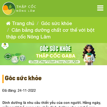
Cân
Cân
Cân
Cân
Cân
Cân
bằng
bằng
bằng
bằng
dưỡng
dưỡng
bằng
bằng
dưỡng
chất
chất
dưỡng
cơ
chất
cơ
dưỡng
thể
dưỡng
cơ
thể
chất
với
Trang chủ
Góc sức khỏe
với
bột
thể
chất
cơ
bột
thập
với
chất
Cân bằng dưỡng chất cơ thể với bột
cốc
thập
thể
cơ
Nông
bột
cốc
Lâm
thập cốc Nông Lâm
Nông
thập
cơ
với
thể
Lâm
cốc
bột
Nông
thể
với
thập
Lâm
bột
với
cốc
Nông
thập
bột
Lâm
cốc
thập
Góc sức khỏe
Nông
cốc
Lâm
Đã đăng: 24-11-2022
Nông
Dinh dưỡng là nhu cầu thiết yếu của con người. Hằng ngày,