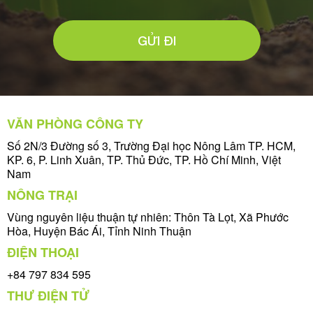
GỬI ĐI
VĂN PHÒNG CÔNG TY
Số 2N/3 Đường số 3, Trường Đại học Nông Lâm TP. HCM,
KP. 6, P. Linh Xuân, TP. Thủ Đức, TP. Hồ Chí Minh, Việt
Nam
NÔNG TRẠI
Vùng nguyên liệu thuận tự nhiên: Thôn Tà Lọt, Xã Phước
Hòa, Huyện Bác Ái, Tỉnh Ninh Thuận
ĐIỆN THOẠI
+84 797 834 595
THƯ ĐIỆN TỬ