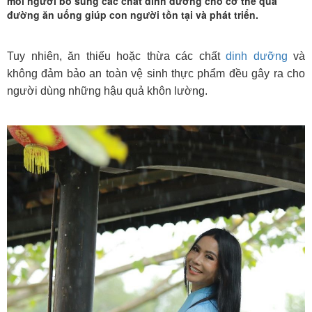
Lâm
mỗi người bổ sung các chất dinh dưỡng cho cơ thể qua
đường ăn uống giúp con người tồn tại và phát triển.
Tuy nhiên, ăn thiếu hoặc thừa các chất
dinh dưỡng
và
không đảm bảo an toàn vệ sinh thực phẩm đều gây ra cho
người dùng những hậu quả khôn lường.