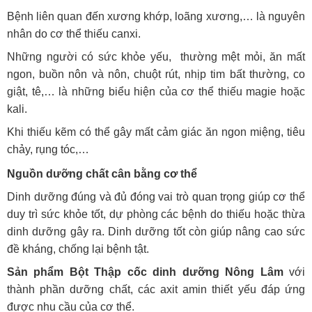
Bệnh liên quan đến xương khớp, loãng xương,… là nguyên
nhân do cơ thể thiếu canxi.
Những người có sức khỏe yếu, thường mệt mỏi, ăn mất
ngon, buồn nôn và nôn, chuột rút, nhịp tim bất thường, co
giật, tê,… là những biểu hiện của cơ thể thiếu magie hoặc
kali.
Khi thiếu kẽm có thể gây mất cảm giác ăn ngon miệng, tiêu
chảy, rụng tóc,…
Nguồn dưỡng chất cân bằng cơ thể
Dinh dưỡng đúng và đủ đóng vai trò quan trọng giúp cơ thể
duy trì sức khỏe tốt, dự phòng các bệnh do thiếu hoặc thừa
dinh dưỡng gây ra. Dinh dưỡng tốt còn giúp nâng cao sức
đề kháng, chống lại bệnh tật.
Sản phẩm Bột Thập cốc dinh dưỡng Nông Lâm
với
thành phần dưỡng chất, các axit amin thiết yếu đáp ứng
được nhu cầu của cơ thể.