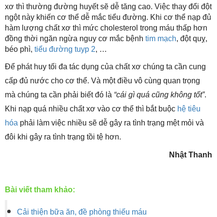
xơ thì thường đường huyết sẽ dễ tăng cao. Việc thay đổi đột
ngột này khiến cơ thể dễ mắc tiểu đường. Khi cơ thể nạp đủ
hàm lượng chất xơ thì mức cholesterol trong máu thấp hơn
đồng thời ngăn ngừa nguy cơ mắc bệnh
tim mạch
, đột quỵ,
béo phì,
tiểu đường tuyp 2
, …
Để phát huy tối đa tác dụng của chất xơ chúng ta cần cung
cấp đủ nước cho cơ thể. Và một điều vô cùng quan trọng
mà chúng ta cần phải biết đó là
“cái gì quá cũng không tốt”
.
Khi nạp quá nhiều chất xơ vào cơ thể thì bắt buộc
hệ tiêu
hóa
phải làm việc nhiều sẽ dễ gây ra tình trạng mệt mỏi và
đôi khi gây ra tình trạng tồi tệ hơn.
Nhật Thanh
Bài viết tham khảo:
Cải thiện bữa ăn, đề phòng thiếu máu