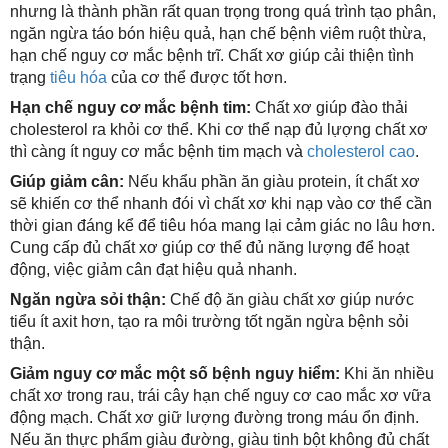
nhưng là thành phần rất quan trọng trong quá trình tạo phân,
ngăn ngừa táo bón hiệu quả, hạn chế bệnh viêm ruột thừa,
hạn chế nguy cơ mắc bệnh trĩ. Chất xơ giúp cải thiện tình
trạng
tiêu hóa
của cơ thể được tốt hơn.
Hạn chế nguy cơ mắc bệnh tim:
Chất xơ giúp đào thải
cholesterol ra khỏi cơ thể. Khi cơ thể nạp đủ lựợng chất xơ
thì càng ít nguy cơ mắc bệnh tim mạch và
cholesterol cao
.
Giúp giảm cân:
Nếu khẩu phần ăn giàu protein, ít chất xơ
sẽ khiến cơ thể nhanh đói vì chất xơ khi nạp vào cơ thể cần
thời gian đáng kể để tiêu hóa mang lại cảm giác no lâu hơn.
Cung cấp đủ chất xơ giúp cơ thể đủ năng lượng để hoạt
động, việc giảm cân đạt hiệu quả nhanh.
Ngăn ngừa sỏi thận:
Chế độ ăn giàu chất xơ giúp nước
tiểu ít axit hơn, tạo ra môi trường tốt ngăn ngừa bệnh sỏi
thận.
Giảm nguy cơ mắc một số bệnh nguy hiểm:
Khi ăn nhiều
chất xơ trong rau, trái cây hạn chế nguy cơ cao mắc xơ vữa
động mạch. Chất xơ giữ lượng đường trong máu ổn định.
Nếu ăn thực phẩm giàu đường, giàu tinh bột không đủ chất