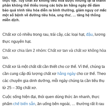
thực vật. Tuy chất xơ không tiêu hóa được nhưng lại là thành
phần không thể thiếu trong các bữa ăn hằng ngày để đảm
bảo quá trình tiêu hóa diễn ra bình thường, giảm nguy cơ mắc
một số bệnh về đường tiêu hóa, ung thư, … tăng hệ thống
miễn dịch.
Chất xơ có nhiều trong rau, trái cây, các loại hạt,
đậu
, lương
thực nguyên hạt.
Chất xơ chia làm 2 nhóm: Chất xơ tan và chất xơ không hòa
tan.
Chất xơ là một chất rất cần thiết cho cơ thể. Vì thế, chúng ta
cần cung cấp đủ lượng chất xơ
hằng ngày
cho cơ thể. Theo
các chuyên gia dinh dưỡng, mỗi ngày chúng ta cần tiêu thụ
từ 25 – 30g chất xơ.
Cuộc sống hiện đại, thói quen dùng thức ăn nhanh, thực
phẩm
chế biến sẵn
, ăn uống bên ngoài, … thường rất ít rau