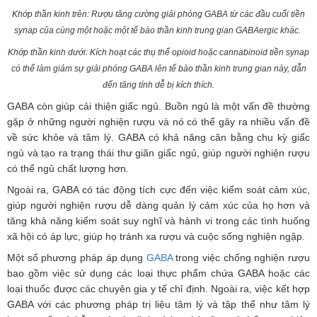
Khớp thần kinh trên: Rượu tăng cường giải phóng GABA từ các đầu cuối tiền
synap của cùng một hoặc một tế bào thần kinh trung gian GABAergic khác.
Khớp thần kinh dưới: Kích hoạt các thụ thể opioid hoặc cannabinoid tiền synap
có thể làm giảm sự giải phóng GABA lên tế bào thần kinh trung gian này, dẫn
đến tăng tính dễ bị kích thích.
GABA còn giúp cải thiện giấc ngủ. Buồn ngủ là một vấn đề thường
gặp ở những người nghiện rượu và nó có thể gây ra nhiều vấn đề
về sức khỏe và tâm lý. GABA có khả năng cân bằng chu kỳ giấc
ngủ và tạo ra trạng thái thư giãn giấc ngủ, giúp người nghiện rượu
có thể ngủ chất lượng hơn.
Ngoài ra, GABA có tác động tích cực đến việc kiểm soát cảm xúc,
giúp người nghiện rượu dễ dàng quản lý cảm xúc của họ hơn và
tăng khả năng kiểm soát suy nghĩ và hành vi trong các tình huống
xã hội có áp lực, giúp họ tránh xa rượu và cuộc sống nghiện ngập.
Một số phương pháp áp dụng
GABA
trong việc chống nghiện rượu
bao gồm việc sử dụng các loại thực phẩm chứa GABA hoặc các
loại thuốc được các chuyên gia y tế chỉ định. Ngoài ra, việc kết hợp
GABA với các phương pháp trị liệu tâm lý và tập thể như tâm lý