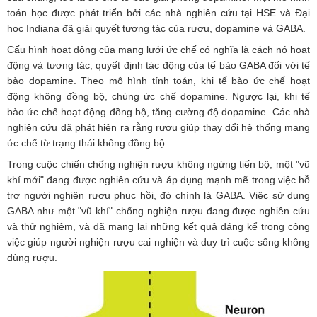
toán học được phát triển bởi các nhà nghiên cứu tại HSE và Đại
học Indiana đã giải quyết tương tác của rượu, dopamine và GABA.
Cấu hình hoạt động của mạng lưới ức chế có nghĩa là cách nó hoạt
động và tương tác, quyết định tác động của tế bào GABA đối với tế
bào dopamine. Theo mô hình tính toán, khi tế bào ức chế hoạt
động không đồng bộ, chúng ức chế dopamine. Ngược lại, khi tế
bào ức chế hoạt động đồng bộ, tăng cường độ dopamine. Các nhà
nghiên cứu đã phát hiện ra rằng rượu giúp thay đổi hệ thống mạng
ức chế từ trạng thái không đồng bộ.
Trong cuộc chiến chống nghiện rượu không ngừng tiến bộ, một "vũ
khí mới" đang được nghiên cứu và áp dụng mạnh mẽ trong việc hỗ
trợ người nghiện rượu phục hồi, đó chính là GABA. Việc sử dụng
GABA như một "vũ khí" chống nghiện rượu đang được nghiên cứu
và thử nghiệm, và đã mang lại những kết quả đáng kể trong công
việc giúp người nghiện rượu cai nghiện và duy trì cuộc sống không
dùng rượu.