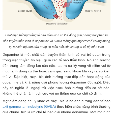
Phát hiện bất ngờ rằng tế bào thần kinh có thể đồng giải phóng hai phân tử
dẫn truyền thần kinh là dopamine và GABA thông qua một cơ chế chung mang
lại sự tiến bộ hơn nữa trong sự hiểu biết của chúng ta về hệ thần kinh
Dopamine là một chất dẫn truyền thần kinh có vai trò quan trọng
trong việc truyền tín hiệu giữa các tế bào thần kinh. Nó ảnh hưởng
đến trung tâm động lực của não, tạo ra sự kỳ vọng về niềm vui từ
một hành động cụ thể hoặc cảm giác sảng khoái khi xảy ra sự kiện
thú vị. Đặc biệt, rượu bia ảnh hưởng trực tiếp đến hoạt động của
dopamine và khả năng giải phóng lượng dopamine đột ngột. Điều
này có nghĩa là, ngoại trừ việc rượu ảnh hưởng đến cơ sở nào,
không thể phản ánh tích cực với nó thông qua cơ chế cố định.
Một điểm đáng chú ý khác về rượu bia là nó ảnh hưởng đến tế bào
axit gamma-aminobutyric (GABA)
thực hiện chức năng bình thường
của chúng, tức là ức chế tế bào giải phóng dopamine. Một mô hình