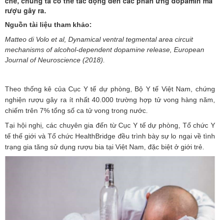
chế, chúng ta có thể tác động đến các phản ứng dopamin mà
rượu gây ra.
Nguồn tài liệu tham khảo:
Matteo di Volo et al, Dynamical ventral tegmental area circuit
mechanisms of alcohol-dependent dopamine release, European
Journal of Neuroscience (2018).
Theo thống kê của Cục Y tế dự phòng, Bộ Y tế Việt Nam, chứng
nghiện rượu gây ra ít nhất 40.000 trường hợp tử vong hàng năm,
chiếm trên 7% tổng số ca tử vong trong nước.
Tại hội nghị, các chuyên gia đến từ Cục Y tế dự phòng, Tổ chức Y
tế thế giới và Tổ chức HealthBridge đều trình bày sự lo ngại về tình
trạng gia tăng sử dụng rượu bia tại Việt Nam, đặc biệt ở giới trẻ.