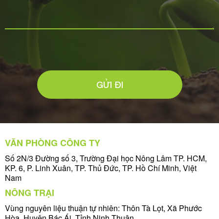
GỬI ĐI
VĂN PHÒNG CÔNG TY
Số 2N/3 Đường số 3, Trường Đại học Nông Lâm TP. HCM,
KP. 6, P. Linh Xuân, TP. Thủ Đức, TP. Hồ Chí Minh, Việt
Nam
NÔNG TRẠI
Vùng nguyên liệu thuận tự nhiên: Thôn Tà Lọt, Xã Phước
Hòa, Huyện Bác Ái, Tỉnh Ninh Thuận