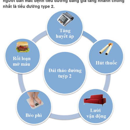
đường
người dân mắc bệnh tiểu đường đang gia tăng nhanh chóng
nhất là tiểu đường type 2.