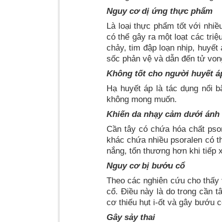
Nguy cơ dị ứng thực phẩm
Là loại thực phẩm tốt với nhi
có thể gây ra một loạt các tri
chảy, tim đập loạn nhịp, huyết
sốc phản vệ và dẫn đến tử von
Không tốt cho người huyết á
Hạ huyết áp là tác dụng nổi b
không mong muốn.
Khiến da nhạy cảm dưới ánh 
Cần tây có chứa hóa chất psor
khác chứa nhiều psoralen có t
nắng, tổn thương hơn khi tiếp 
Nguy cơ bị bướu cổ
Theo các nghiên cứu cho thấy 
cổ. Điều này là do trong cần t
cơ thiếu hụt i-ốt và gây bướu 
Gây sảy thai