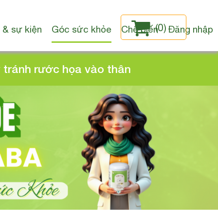
(
0
)
 & sự kiện
Góc sức khỏe
Chế biến
Đăng nhập
y tránh rước họa vào thân