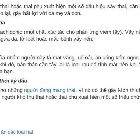
hai hoặc thai phụ xuất hiện một số dấu hiệu sảy thai, cần tâ
o lại, gây bất lợi với cả mẹ và con.
da
achidonic (một chất xúc tác cho phản ứng viêm tấy). Vậy nê
gứa da, lở loét hoặc mắc bệnh vẩy nến.
ủa nhóm người này là mặt vàng, uể oải, ăn uống kém ngon
 khi đó, bản thân cần tây lại là loại rau có tính mát nên k
a bạn.
thời kỳ đầu
 cho những
người đang mang thai
, vì nó có thể gây kích thíc
người khó thụ thai hoặc thai phụ xuất hiện một số triệu chứn
 ăn các loại hạt