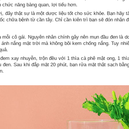
n chức năng bàng quan, lợi tiểu hơn.
vị, đây thật sự là một dược liệu tốt cho sức khỏe. Bạn hãy
ốc chữa bệnh từ cần tây. Chỉ cần kiên trì bạn sẽ đón nhận 
 mỗi cô gái. Nguyên nhân chính gây nên mụn đầu đen là do
i ánh nắng mặt trời mà không bôi kem chống nắng. Tuy nhiê
quả.
đem xay nhuyễn, trộn đều với 1 thìa cà phê mật ong, 1 th
 đen. Sau khi đắp mặt 20 phút, bạn rửa mặt thật sạch bằ
n.