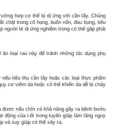
rường hợp cơ thể bị dị ứng với cần tây. Chúng
t chặt trong cổ họng, buồn nôn, đau bụng, tiêu
ợp người bị dị ứng nghiệm trọng có thể gặp phải
ế ăn loại rau này để tránh những tác dụng phụ
 nếu tiêu thụ cần tây hoặc các loại thực phẩm
guy cơ viêm da hoặc có thể khiến da dễ bị cháy
ưa được nấu chín có khả năng gây ra bệnh bướu
ạt động của i-ốt trong tuyến giáp làm tăng nguy
p và suy giáp có thể xảy ra.