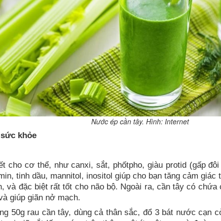
Nước ép cần tây. Hình: Internet
 sức khỏe
t cho cơ thể, như canxi, sắt, phốtpho, giàu protid (gấp đô
amin, tinh dầu, mannitol, inositol giúp cho bạn tăng cảm giá
 và đặc biệt rất tốt cho não bộ. Ngoài ra, cần tây có chứa 
và giúp giãn nở mạch.
ng 50g rau cần tây, dùng cả thân sắc, đổ 3 bát nước cạn c