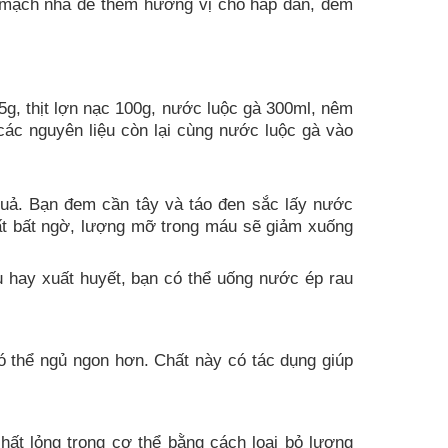
g mạch nha để thêm hương vị cho hấp dẫn, đem
5g, thịt lợn nạc 100g, nước luộc gà 300ml, nêm
các nguyên liệu còn lại cùng nước luộc gà vào
quả. Bạn đem cần tây và táo đen sắc lấy nước
rất bất ngờ, lượng mỡ trong máu sẽ giảm xuống
 hay xuất huyết, bạn có thể uống nước ép rau
 thể ngủ ngon hơn. Chất này có tác dụng giúp
chất lỏng trong cơ thể bằng cách loại bỏ lượng