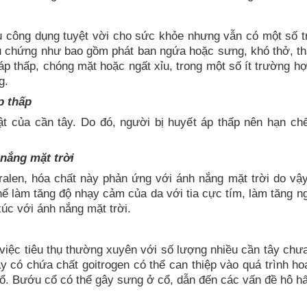
ều công dụng tuyệt vời cho sức khỏe nhưng vẫn có một số t
ệu chứng như bao gồm phát ban ngứa hoặc sưng, khó thở, thắ
 áp thấp, chóng mặt hoặc ngất xỉu, trong một số ít trường h
g.
p thấp
ật của cần tây. Do đó, người bị huyết áp thấp nên hạn ch
nắng mặt trời
alen, hóa chất này phản ứng với ánh nắng mặt trời do vậy
hể làm tăng độ nhạy cảm của da với tia cực tím, làm tăng n
xúc với ánh nắng mặt trời.
việc tiêu thụ thường xuyên với số lượng nhiều cần tây ch
ây có chứa chất goitrogen có thể can thiệp vào quá trình ho
cổ. Bướu cổ có thể gây sưng ở cổ, dẫn đến các vấn đề hô hấ