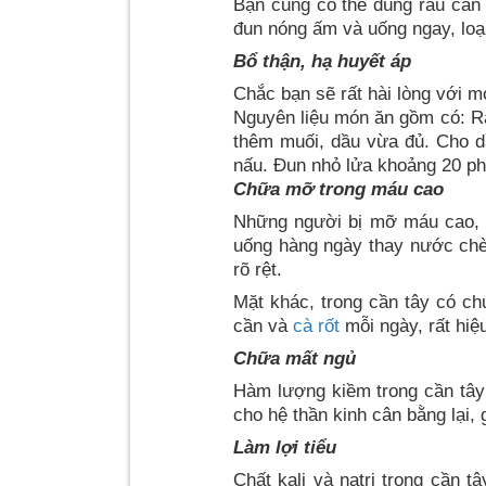
Bạn cũng có thể dùng rau cần
đun nóng ấm và uống ngay, loạ
Bổ thận, hạ huyết áp
Chắc bạn sẽ rất hài lòng với mó
Nguyên liệu món ăn gồm có: R
thêm muối, dầu vừa đủ. Cho dầ
nấu. Đun nhỏ lửa khoảng 20 phú
Chữa mỡ trong máu cao
Những người bị mỡ máu cao, c
uống hàng ngày thay nước chè.
rõ rệt.
Mặt khác, trong cần tây có c
cần và
cà rốt
mỗi ngày, rất hiệ
Chữa mất ngủ
Hàm lượng kiềm trong cần tây
cho hệ thần kinh cân bằng lại,
Làm lợi tiểu
Chất kali và natri trong cần t