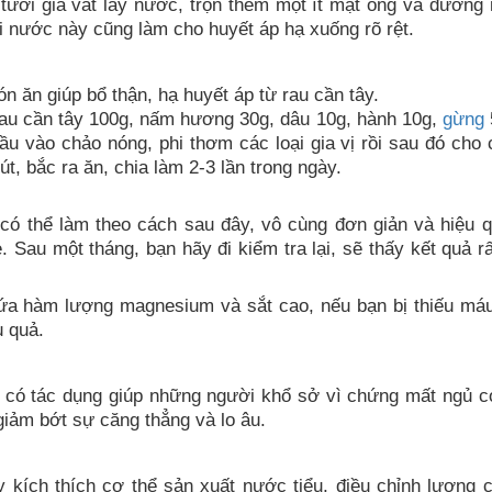
 tươi giã vắt lấy nước, trộn thêm một ít mật ong và đườn
i nước này cũng làm cho huyết áp hạ xuống rõ rệt.
n ăn giúp bổ thận, hạ huyết áp từ rau cần tây.
au cần tây 100g, nấm hương 30g, dâu 10g, hành 10g,
gừng
u vào chảo nóng, phi thơm các loại gia vị rồi sau đó cho 
t, bắc ra ăn, chia làm 2-3 lần trong ngày.
ó thể làm theo cách sau đây, vô cùng đơn giản và hiệu 
 Sau một tháng, bạn hãy đi kiểm tra lại, sẽ thấy kết quả 
hứa hàm lượng magnesium và sắt cao, nếu bạn bị thiếu máu
u quả.
 có tác dụng giúp những người khổ sở vì chứng mất ngủ có
 giảm bớt sự căng thẳng và lo âu.
ây kích thích cơ thể sản xuất nước tiểu, điều chỉnh lượng 