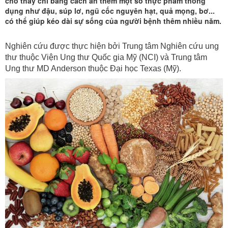
cho thấy chỉ bằng cách ăn thêm một số thực phẩm thông
dụng như đậu, súp lơ, ngũ cốc nguyên hạt, quả mọng, bơ...
có thể giúp kéo dài sự sống của người bệnh thêm nhiều năm.
Nghiên cứu được thực hiện bởi Trung tâm Nghiên cứu
ung
thư
thuộc Viện Ung thư Quốc gia Mỹ (NCI) và Trung tâm
Ung thư MD Anderson thuộc Đại học Texas (Mỹ).