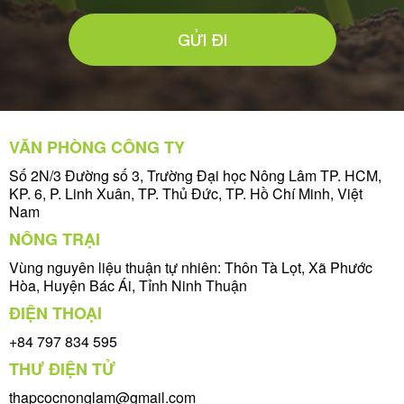
GỬI ĐI
VĂN PHÒNG CÔNG TY
Số 2N/3 Đường số 3, Trường Đại học Nông Lâm TP. HCM,
KP. 6, P. Linh Xuân, TP. Thủ Đức, TP. Hồ Chí Minh, Việt
Nam
NÔNG TRẠI
Vùng nguyên liệu thuận tự nhiên: Thôn Tà Lọt, Xã Phước
Hòa, Huyện Bác Ái, Tỉnh Ninh Thuận
ĐIỆN THOẠI
+84 797 834 595
THƯ ĐIỆN TỬ
thapcocnonglam@gmail.com