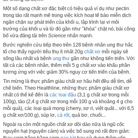
Một số dạng chất xơ đặc biệt có hiệu quả ví dụ như pectin
trong táo rất mạnh mẽ trong việc kích hoạt tế bào miễn dịch
ngăn chặn sự phát triển của khối u, lập trình lại vi môi
trường của khối u và từ đó gần như "khóa" chặt nó, bài công
bố vừa đăng tải trên
Science
nhấn mạnh.
Bước nghiên cứu tiếp theo trên 128 bệnh nhân ung thư hắc
tố cho thấy người tiêu thụ ít nhất 20g
chất xơ
mỗi ngày sẽ
sống lâu nhất và bệnh
ung thư
gần như không tiến triển. Với
tất cả các bệnh nhân, thêm mỗi 5 g chất xơ vào khẩu phần
tương ứng với việc giảm 30% nguy cơ tiến triển của bệnh.
Tin mừng là thực phẩm giàu chất xơ hầu hết đều dễ tìm, dễ
chế biến. Theo Healthline, những thực phẩm giàu chất xơ
nhất có thể kể đến là
các loại đậu
(3,1 g chất xơ trong mỗi
100g), táo (2,4 g chất xơ trong mỗi 100 g và khoảng 4 g cho
mỗi quả), các loại quả mọng (cherry, sơ ri, việt quất... với 6,5
g chất xơ/100 g), súp lơ,
cà rốt
, quả bơ, chuối...
Ngoài ra còn một nguồn chất xơ dồi dào nữa là ngũ cốc
nguyên hạt (nguyên cám) và việc bổ sung nó rất đơn giản:
thay cơm trắng bằng cơm
gạo lứt
hay sử dụng thêm yến