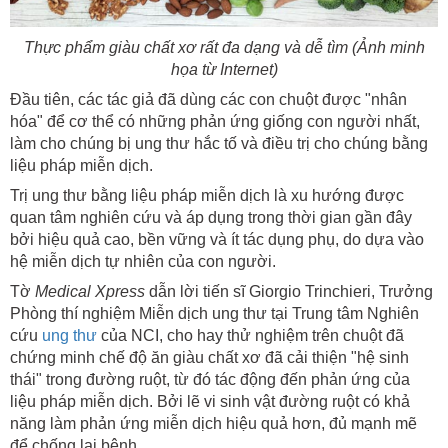
Thực phẩm giàu chất xơ rất đa dạng và dễ tìm (Ảnh minh
họa từ Internet)
Đầu tiên, các tác giả đã dùng các con chuột được "nhân
hóa" để cơ thể có những phản ứng giống con người nhất,
làm cho chúng bị ung thư hắc tố và điều trị cho chúng bằng
liệu pháp miễn dịch.
Trị ung thư bằng liệu pháp miễn dịch là xu hướng được
quan tâm nghiên cứu và áp dụng trong thời gian gần đây
bởi hiệu quả cao, bền vững và ít tác dụng phụ, do dựa vào
hệ miễn dịch tự nhiên của con người.
Tờ
Medical Xpress
dẫn lời tiến sĩ Giorgio Trinchieri, Trưởng
Phòng thí nghiệm Miễn dịch ung thư tại Trung tâm Nghiên
cứu
ung thư
của NCI, cho hay thử nghiệm trên chuột đã
chứng minh chế độ ăn giàu chất xơ đã cải thiện "hệ sinh
thái" trong đường ruột, từ đó tác động đến phản ứng của
liệu pháp miễn dịch. Bởi lẽ vi sinh vật đường ruột có khả
năng làm phản ứng miễn dịch hiệu quả hơn, đủ mạnh mẽ
để chống lại bệnh.