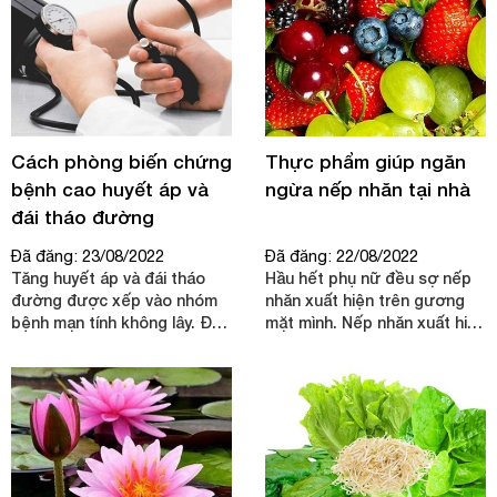
Cách phòng biến chứng
Thực phẩm giúp ngăn
bệnh cao huyết áp và
ngừa nếp nhăn tại nhà
đái tháo đường
Đã đăng: 23/08/2022
Đã đăng: 22/08/2022
Tăng huyết áp và đái tháo
Hầu hết phụ nữ đều sợ nếp
đường được xếp vào nhóm
nhăn xuất hiện trên gương
bệnh mạn tính không lây. Đây
mặt mình. Nếp nhăn xuất hiện
là hai bệnh được lập hồ sơ
càng nhiều càng thể hiện rõ
quản lý tại các trạm y tế xã,
quá trình lão hóa xuất hiện
phường trên phạm vi toàn
trên gương mặt.
quốc.