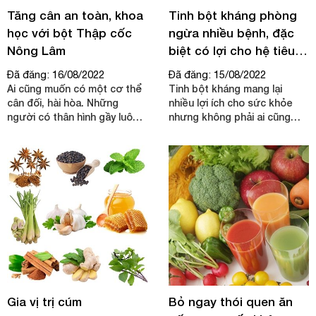
ngộ độc cấp tính, nhưng
Tăng cân an toàn, khoa
Tinh bột kháng phòng
phần lớn là ngộ độc mạn tính
học với bột Thập cốc
ngừa nhiều bệnh, đặc
do cơ thể tích lũy dần những
Nông Lâm
biệt có lợi cho hệ tiêu
lượng nhỏ độc tố nấm.
hóa
Đã đăng: 16/08/2022
Đã đăng: 15/08/2022
Ai cũng muốn có một cơ thể
Tinh bột kháng mang lại
cân đối, hài hòa. Những
nhiều lợi ích cho sức khỏe
người có thân hình gầy luôn
nhưng không phải ai cũng
muốn được tăng cân. Khi cân
hiểu tinh bột kháng là gì, có
nặng đạt chuẩn với vóc dáng
trong thực phẩm nào và có
cơ thể sẽ đảm bảo sức khỏe
những tác dụng gì trong
thể chất và tinh thần một
phòng bệnh.
cách tốt nhất.
Gia vị trị cúm
Bỏ ngay thói quen ăn