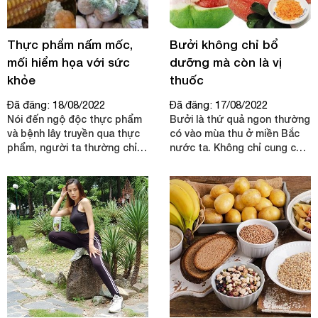
Thực phẩm nấm mốc,
Bưởi không chỉ bổ
mối hiểm họa với sức
dưỡng mà còn là vị
khỏe
thuốc
Đã đăng: 18/08/2022
Đã đăng: 17/08/2022
Nói đến ngộ độc thực phẩm
Bưởi là thứ quả ngon thường
và bệnh lây truyền qua thực
có vào mùa thu ở miền Bắc
phẩm, người ta thường chỉ
nước ta. Không chỉ cung cấp
nghĩ đến các chất độc có
chất dinh dưỡng, bưởi còn là
trong thực phẩm và vai trò
một vị thuốc quý.
của các vi khuẩn gây bệnh, ít
đề cập đến các nấm mốc và
độc tố của chúng. Sự thực
các bệnh do độc tố nấm gây
ra không nhỏ. Hiện nay khoa
học đã chứng minh nếu
chúng ta ăn phải những thức
ăn nhiễm nấm mốc cũng có
thể mắc bệnh nguy hiểm.
Bệnh có thể xẩy ra ở dạng