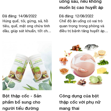
uống sau, nếu không
muốn bị cao huyết áp
Đã đăng: 14/08/2022
Đã đăng: 12/08/2022
Húng quế, tỏi, gừng, sả, hồ
Chế độ ăn uống có vai trò
tiêu, quế, mật ong chứa tinh
quan trọng trong phòng và
dầu, giúp sát khuẩn, tốt cho
điều trị bệnh tăng huyết áp.
hệ hô hấp, trị cúm.
Tuy nhiên, rất nhiều người có
thói quen ăn uống không
khoa học dẫn đến nguy cơ
tăng huyết áp và những biến
chứng nguy hiểm.
Bột thập cốc - Sản
Công dụng của bột
phẩm bổ sung cho
thập cốc với phụ nữ
người tiểu đường
mang thai