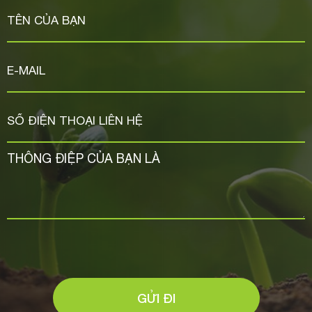
GỬI ĐI