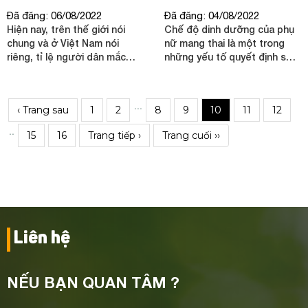
Đã đăng: 06/08/2022
Đã đăng: 04/08/2022
Hiện nay, trên thế giới nói
Chế độ dinh dưỡng của phụ
chung và ở Việt Nam nói
nữ mang thai là một trong
riêng, tỉ lệ người dân mắc
những yếu tố quyết định sức
bệnh tiểu đường đang gia
khỏe của người mẹ, sự phát
tăng nhanh chóng nhất là
triển toàn diện của thai nhi,
tiểu đường type 2.
sự tạo sữa trong thời gian
...
‹ Trang sau
1
2
8
9
10
11
12
cho con bú.
..
15
16
Trang tiếp ›
Trang cuối ››
Liên hệ
NẾU BẠN QUAN TÂM ?