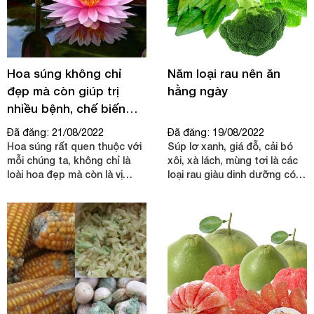
Hoa súng không chỉ
Năm loại rau nên ăn
đẹp mà còn giúp trị
hằng ngày
nhiều bệnh, chế biến
món ăn ngon
Đã đăng: 21/08/2022
Đã đăng: 19/08/2022
Hoa súng rất quen thuộc với
Súp lơ xanh, giá đỗ, cải bó
mỗi chúng ta, không chỉ là
xôi, xà lách, mùng tơi là các
loài hoa đẹp mà còn là vị
loại rau giàu dinh dưỡng có
thuốc chữa bệnh trong Đông
thể ăn thường xuyên, giúp
y.
tăng cường sức khỏe và
phòng bệnh.