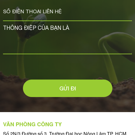
GỬI ĐI
VĂN PHÒNG CÔNG TY
Số 2N/3 Đường số 3, Trường Đại học Nông Lâm TP. HCM,