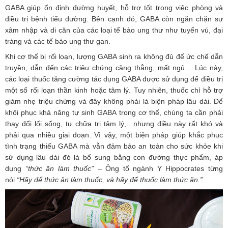
GABA giúp ổn định đường huyết, hỗ trợ tốt trong việc phòng và
điều trị bệnh tiểu đường. Bên cạnh đó, GABA còn ngăn chặn sự
xâm nhập và di căn của các loại tế bào ung thư như tuyến vú, đại
tràng và các tế bào ung thư gan.
Khi cơ thể bị rối loạn, lượng GABA sinh ra không đủ để ức chế dẫn
truyền, dẫn đến các triệu chứng căng thẳng, mất ngủ… Lúc này,
các loại thuốc tăng cường tác dụng GABA được sử dụng để điều trị
một số rối loạn thần kinh hoặc tâm lý. Tuy nhiên, thuốc chỉ hỗ trợ
giảm nhẹ triệu chứng và đây không phải là biện pháp lâu dài. Để
khôi phục khả năng tự sinh GABA trong cơ thể, chúng ta cần phải
thay đổi lối sống, tự chữa trị tâm lý,…nhưng điều này rất khó và
phải qua nhiều giai đoạn. Vì vậy, một biện pháp giúp khắc phục
tình trạng thiếu GABA mà vẫn đảm bảo an toàn cho sức khỏe khi
sử dụng lâu dài đó là bổ sung bằng con đường thực phẩm, áp
dụng
“thức ăn làm thuốc”
– Ông tổ ngành Y Hippocrates từng
nói
“Hãy để thức ăn làm thuốc, và hãy để thuốc làm thức ăn.”