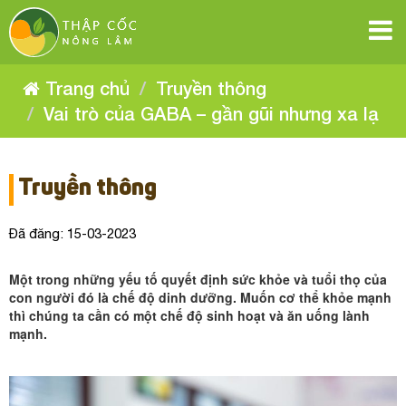
Vai
Vai
Vai
Vai
Vai
Vai
trò
trò
trò
trò
của
của
trò
trò
của
GABA
GABA
của
–
GABA
–
của
gần
của
–
gần
GABA
gũi
Trang chủ
Truyền thông
gũi
nhưng
gần
GABA
–
nhưng
xa
gũi
GABA
Vai trò của GABA – gần gũi nhưng xa lạ
lạ
xa
gần
–
nhưng
lạ
xa
–
gũi
gần
lạ
nhưng
gần
gũi
Truyền thông
xa
nhưng
gũi
lạ
Đã đăng: 15-03-2023
xa
nhưng
lạ
Một trong những yếu tố quyết định sức khỏe và tuổi thọ của
xa
con người đó là chế độ dinh dưỡng. Muốn cơ thể khỏe mạnh
thì chúng ta cần có một chế độ sinh hoạt và ăn uống lành
lạ
mạnh.