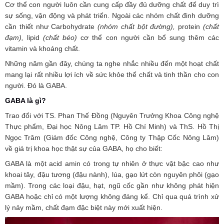
Cơ thể con người luôn cần cung cấp đầy đủ dưỡng chất để duy trì
sự sống, vận động và phát triển. Ngoài các nhóm chất đinh dưỡng
cần thiết như Carbohydrate
(nhóm chất bột đường),
protein
(chất
đạm),
lipid
(chất béo)
cơ thể con người cần bổ sung thêm các
vitamin và khoáng chất.
Những năm gần đây, chúng ta nghe nhắc nhiều đến một hoạt chất
mang lại rất nhiều lợi ích về sức khỏe thể chất và tinh thần cho con
người. Đó là GABA.
GABA là gì?
Trao đổi với TS. Phan Thế Đồng (Nguyên Trưởng Khoa Công nghệ
Thực phẩm, Đại học Nông Lâm TP. Hồ Chí Minh) và ThS. Hồ Thị
Ngọc Trâm (Giám đốc Công nghệ, Công ty Thập Cốc Nông Lâm)
về giá trị khoa học thật sự của GABA, họ cho biết:
GABA là một acid amin có trong tự nhiên ở thực vật bậc cao như
khoai tây, đậu tương (đậu nành), lúa, gạo lứt còn nguyên phôi (gạo
mầm). Trong các loại đậu, hạt, ngũ cốc gần như không phát hiện
GABA hoặc chỉ có một lượng không đáng kể. Chỉ qua quá trình xử
lý nảy mầm, chất đạm đặc biệt này mới xuất hiện.