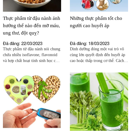
Thực phẩm từ đậu nành ảnh
Những thực phẩm tốt cho
hưởng thế nào đến mỡ máu,
người cao huyết áp
ung thư, đột quỵ?
Đã đăng: 22/03/2023
Đã đăng: 18/03/2023
Thực phẩm từ đậu nành nói chung
Dinh dưỡng đóng một vai trò vô
chứa nhiều isoflavone, flavonoid
cùng lớn quyết định đến huyết áp
và hợp chất hoạt tính sinh học có
cao hoặc thấp trong cơ thể. Cách
lợi khác, chủ yếu mang đặc tính
tốt nhất để giữ huyết áp luôn ổn
chống viêm và chống oxy hóa.
định là xây dựng chế độ dinh
dưỡng hàng ngày lành mạnh.
Trong khẩu phần ăn uống, cần biết
cách lựa chọn những thực phẩm
tốt cho người cao huyết áp.