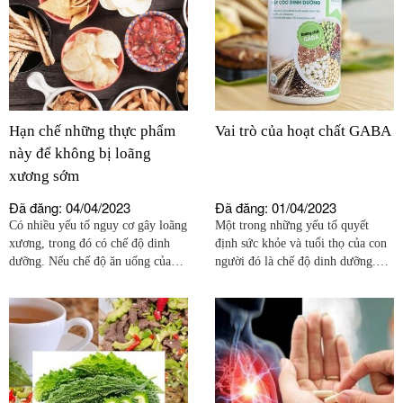
Hạn chế những thực phẩm
Vai trò của hoạt chất GABA
này để không bị loãng
xương sớm
Đã đăng: 04/04/2023
Đã đăng: 01/04/2023
Có nhiều yếu tố nguy cơ gây loãng
Một trong những yếu tố quyết
xương, trong đó có chế độ dinh
định sức khỏe và tuổi thọ của con
dưỡng. Nếu chế độ ăn uống của
người đó là chế độ dinh dưỡng.
bạn thiếu chất dinh dưỡng quan
Muốn cơ thể khỏe mạnh thì chúng
trọng cho hệ xương, đồng thời sử
ta cần có một chế độ sinh hoạt và
dụng các thực phẩm có hại cho
ăn uống lành mạnh.
xương sẽ khiến bạn nhanh bị loãng
xương hơn rất nhiều.