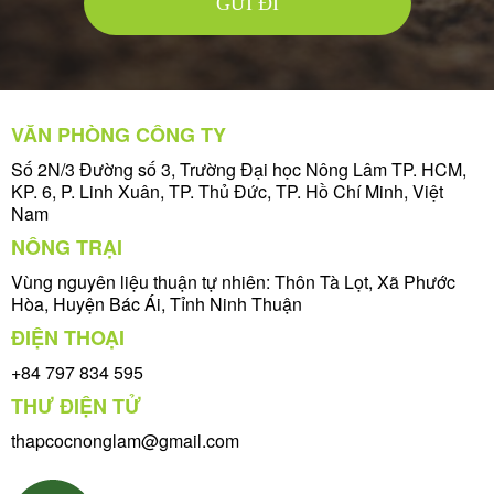
GỬI ĐI
VĂN PHÒNG CÔNG TY
Số 2N/3 Đường số 3, Trường Đại học Nông Lâm TP. HCM,
KP. 6, P. Linh Xuân, TP. Thủ Đức, TP. Hồ Chí Minh, Việt
Nam
NÔNG TRẠI
Vùng nguyên liệu thuận tự nhiên: Thôn Tà Lọt, Xã Phước
Hòa, Huyện Bác Ái, Tỉnh Ninh Thuận
ĐIỆN THOẠI
+84 797 834 595
THƯ ĐIỆN TỬ
thapcocnonglam@gmail.com