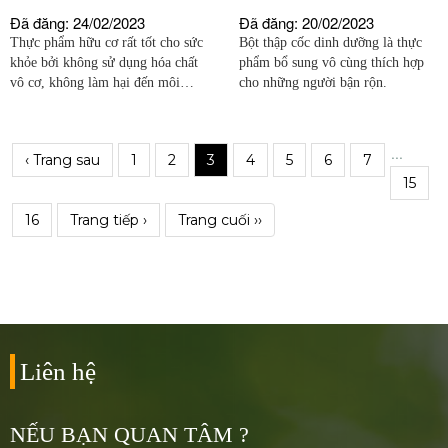
Đã đăng: 24/02/2023
Đã đăng: 20/02/2023
Thực phẩm hữu cơ rất tốt cho sức
Bột thập cốc dinh dưỡng là thực
khỏe bởi không sử dụng hóa chất
phẩm bổ sung vô cùng thích hợp
vô cơ, không làm hại đến môi
cho những người bận rộn.
trường. Tuy nhiên, theo các
chuyên gia nếu chỉ sử dụng thực
phẩm hữu cơ thì chưa chắc đã tốt.
...
‹ Trang sau
1
2
3
4
5
6
7
15
16
Trang tiếp ›
Trang cuối ››
Liên hệ
NẾU BẠN QUAN TÂM ?