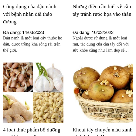
Công dụng của đậu nành
Những điều cần biết về cần
với bệnh nhân đái tháo
tây tránh rước họa vào thân
đường
Đã đăng: 14/03/2023
Đã đăng: 10/03/2023
Đậu nành là một loại cây thuộc họ
Ngoài được sử dụng là một loại
đậu, được trồng khá rộng rãi trên
rau, tác dụng của cần tây đối với
thế giới.
sức khỏe cũng như làm đẹp sẽ
khiến bạn thêm yêu quý loài rau
này hơn. Tuy nhiên khi ăn, uống
nước ép cần tây, cũng cần chú ý
đến những 'đại kỵ' của loại rau này
để khỏi gây hại cho cơ thể.
4 loại thực phẩm bổ dưỡng
Khoai tây chuyển màu xanh