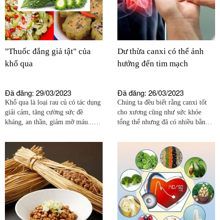
"Thuốc đắng giả tật" của
Dư thừa canxi có thể ảnh
khổ qua
hưởng đến tim mạch
Đã đăng: 29/03/2023
Đã đăng: 26/03/2023
Khổ qua là loại rau củ có tác dụng
Chúng ta đều biết rằng canxi tốt
giải cảm, tăng cường sức đề
cho xương cũng như sức khỏe
kháng, an thần, giảm mỡ máu...
tổng thể nhưng đã có nhiều bằng
Đặc biệt, công dụng điều trị đái
chứng cho thấy việc bổ sung quá
tháo đường (ĐTĐ) của nó ngày
nhiều canxi có thể không tốt cho
càng được chứng minh.
tim mạch.