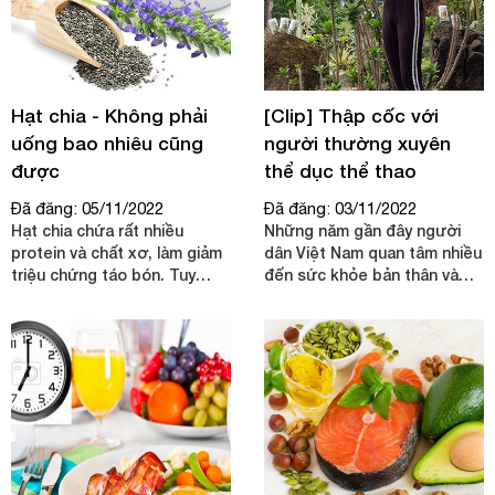
Hạt chia - Không phải
[Clip] Thập cốc với
uống bao nhiêu cũng
người thường xuyên
được
thể dục thể thao
Đã đăng: 05/11/2022
Đã đăng: 03/11/2022
Hạt chia chứa rất nhiều
Những năm gần đây người
protein và chất xơ, làm giảm
dân Việt Nam quan tâm nhiều
triệu chứng táo bón. Tuy
đến sức khỏe bản thân và
nhiên, cần tiêu thụ bao nhiêu
gia đình. Vì thế nhu cầu tập
hạt chia trong một ngày mới
thể dục thể thao cũng tăng
hiệu quả?
cao và vấn đề về chế độ dinh
dưỡng cũng được quan tâm
hàng đầu. Để việc tập luyện
đem lại hiệu quả tối ưu cho
người tập thì cần phải kết
hợp với chế độ dinh dưỡng
phù hợp, tránh chọn sai thực