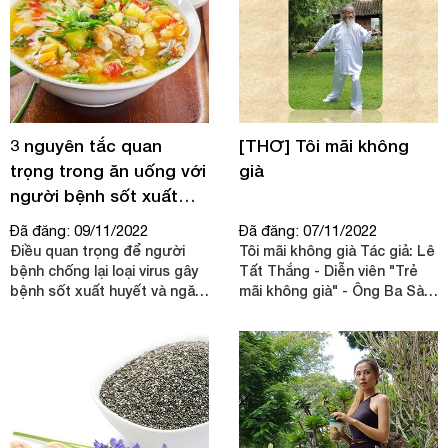
3 nguyên tắc quan
[THƠ] Tôi mãi không
trọng trong ăn uống với
già
người bệnh sốt xuất
huyết từ chuyên gia
Đã đăng: 09/11/2022
Đã đăng: 07/11/2022
dinh dưỡng
Điều quan trọng để người
Tôi mãi không già Tác giả: Lê
bệnh chống lại loại virus gây
Tất Thắng - Diễn viên "Trẻ
bệnh sốt xuất huyết và ngăn
mãi không già" - Ông Ba Sài
ngừa sự tái phát của virus là
Gòn
chế độ ăn uống đầy đủ, khoa
học phải được duy trì và tuân
thủ.